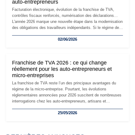
auto-entrepreneurs
Facturation électronique, évolution de la franchise de TVA,
contrôles fiscaux renforcés, numérisation des déclarations…
L'année 2026 marque une nouvelle étape dans la modernisation
des obligations des travailleurs indépendants. Si le régime de
la micro-entreprise conserve sa simplicité et son attractivité,
02/06/2026
les auto-entrepreneurs devront s'adapter à un environnement
réglementaire plus exigeant. Décryptage des principaux
changements et des précautions à prendre pour éviter les
mauvaises surprises.
Franchise de TVA 2026 : ce qui change
réellement pour les auto-entrepreneurs et
micro-entreprises
La franchise de TVA reste l’un des principaux avantages du
régime de la micro-entreprise. Pourtant, les évolutions
réglementaires annoncées pour 2026 suscitent de nombreuses
interrogations chez les auto-entrepreneurs, artisans et
freelances. Seuils de chiffre d’affaires, obligations déclaratives,
25/05/2026
facturation ou risque de bascule vers la TVA : les règles
évoluent dans un contexte de contrôle renforcé et de
modernisation fiscale qui oblige les indépendants à rester
particulièrement vigilants.