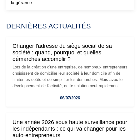
la gérance.
DERNIÈRES ACTUALITÉS
Changer l'adresse du siège social de sa
société : quand, pourquoi et quelles
démarches accomplir ?
Lors de la création d'une entreprise, de nombreux entrepreneurs
choisissent de domicilier leur société à leur domicile afin de
limiter les coûts et de simplifier les démarches. Mais avec le
développement de l'activité, cette solution peut rapidement
devenir inadaptée. Déménagement dans des locaux
06/07/2026
professionnels, recrutement, image de marque… Le
changement d'adresse du siège social répond souvent à une
nouvelle étape de la vie de l'entreprise et implique plusieurs
formalités obligatoires.
Une année 2026 sous haute surveillance pour
les indépendants : ce qui va changer pour les
auto-entrepreneurs