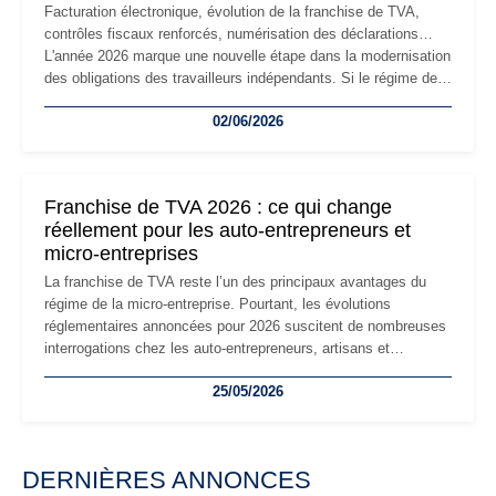
Facturation électronique, évolution de la franchise de TVA,
contrôles fiscaux renforcés, numérisation des déclarations…
L'année 2026 marque une nouvelle étape dans la modernisation
des obligations des travailleurs indépendants. Si le régime de
la micro-entreprise conserve sa simplicité et son attractivité,
02/06/2026
les auto-entrepreneurs devront s'adapter à un environnement
réglementaire plus exigeant. Décryptage des principaux
changements et des précautions à prendre pour éviter les
mauvaises surprises.
Franchise de TVA 2026 : ce qui change
réellement pour les auto-entrepreneurs et
micro-entreprises
La franchise de TVA reste l’un des principaux avantages du
régime de la micro-entreprise. Pourtant, les évolutions
réglementaires annoncées pour 2026 suscitent de nombreuses
interrogations chez les auto-entrepreneurs, artisans et
freelances. Seuils de chiffre d’affaires, obligations déclaratives,
25/05/2026
facturation ou risque de bascule vers la TVA : les règles
évoluent dans un contexte de contrôle renforcé et de
modernisation fiscale qui oblige les indépendants à rester
particulièrement vigilants.
DERNIÈRES ANNONCES