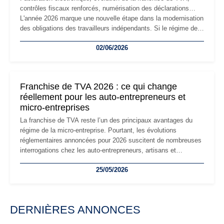
contrôles fiscaux renforcés, numérisation des déclarations…
L'année 2026 marque une nouvelle étape dans la modernisation
des obligations des travailleurs indépendants. Si le régime de
la micro-entreprise conserve sa simplicité et son attractivité,
02/06/2026
les auto-entrepreneurs devront s'adapter à un environnement
réglementaire plus exigeant. Décryptage des principaux
changements et des précautions à prendre pour éviter les
mauvaises surprises.
Franchise de TVA 2026 : ce qui change
réellement pour les auto-entrepreneurs et
micro-entreprises
La franchise de TVA reste l’un des principaux avantages du
régime de la micro-entreprise. Pourtant, les évolutions
réglementaires annoncées pour 2026 suscitent de nombreuses
interrogations chez les auto-entrepreneurs, artisans et
freelances. Seuils de chiffre d’affaires, obligations déclaratives,
25/05/2026
facturation ou risque de bascule vers la TVA : les règles
évoluent dans un contexte de contrôle renforcé et de
modernisation fiscale qui oblige les indépendants à rester
particulièrement vigilants.
DERNIÈRES ANNONCES