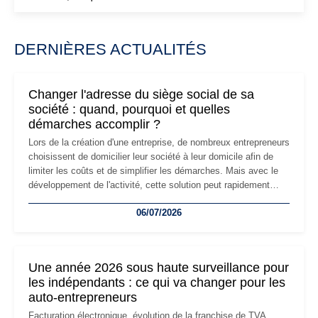
DERNIÈRES ACTUALITÉS
Changer l'adresse du siège social de sa
société : quand, pourquoi et quelles
démarches accomplir ?
Lors de la création d'une entreprise, de nombreux entrepreneurs
choisissent de domicilier leur société à leur domicile afin de
limiter les coûts et de simplifier les démarches. Mais avec le
développement de l'activité, cette solution peut rapidement
devenir inadaptée. Déménagement dans des locaux
06/07/2026
professionnels, recrutement, image de marque… Le
changement d'adresse du siège social répond souvent à une
nouvelle étape de la vie de l'entreprise et implique plusieurs
formalités obligatoires.
Une année 2026 sous haute surveillance pour
les indépendants : ce qui va changer pour les
auto-entrepreneurs
Facturation électronique, évolution de la franchise de TVA,