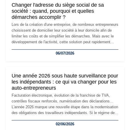
Changer l'adresse du siège social de sa
société : quand, pourquoi et quelles
démarches accomplir ?
Lors de la création d'une entreprise, de nombreux entrepreneurs
choisissent de domicilier leur société à leur domicile afin de
limiter les coûts et de simplifier les démarches. Mais avec le
développement de l'activité, cette solution peut rapidement
devenir inadaptée. Déménagement dans des locaux
06/07/2026
professionnels, recrutement, image de marque… Le
changement d'adresse du siège social répond souvent à une
nouvelle étape de la vie de l'entreprise et implique plusieurs
formalités obligatoires.
Une année 2026 sous haute surveillance pour
les indépendants : ce qui va changer pour les
auto-entrepreneurs
Facturation électronique, évolution de la franchise de TVA,
contrôles fiscaux renforcés, numérisation des déclarations…
L'année 2026 marque une nouvelle étape dans la modernisation
des obligations des travailleurs indépendants. Si le régime de
la micro-entreprise conserve sa simplicité et son attractivité,
02/06/2026
les auto-entrepreneurs devront s'adapter à un environnement