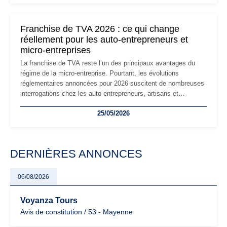
réglementaire plus exigeant. Décryptage des principaux
changements et des précautions à prendre pour éviter les
mauvaises surprises.
Franchise de TVA 2026 : ce qui change
réellement pour les auto-entrepreneurs et
micro-entreprises
La franchise de TVA reste l’un des principaux avantages du
régime de la micro-entreprise. Pourtant, les évolutions
réglementaires annoncées pour 2026 suscitent de nombreuses
interrogations chez les auto-entrepreneurs, artisans et
freelances. Seuils de chiffre d’affaires, obligations déclaratives,
25/05/2026
facturation ou risque de bascule vers la TVA : les règles
évoluent dans un contexte de contrôle renforcé et de
modernisation fiscale qui oblige les indépendants à rester
particulièrement vigilants.
DERNIÈRES ANNONCES
06/08/2026
Voyanza Tours
Avis de constitution / 53 - Mayenne