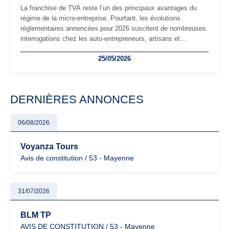
La franchise de TVA reste l’un des principaux avantages du
régime de la micro-entreprise. Pourtant, les évolutions
réglementaires annoncées pour 2026 suscitent de nombreuses
interrogations chez les auto-entrepreneurs, artisans et
freelances. Seuils de chiffre d’affaires, obligations déclaratives,
25/05/2026
facturation ou risque de bascule vers la TVA : les règles
évoluent dans un contexte de contrôle renforcé et de
modernisation fiscale qui oblige les indépendants à rester
particulièrement vigilants.
DERNIÈRES ANNONCES
06/08/2026
Voyanza Tours
Avis de constitution / 53 - Mayenne
31/07/2026
BLM TP
AVIS DE CONSTITUTION / 53 - Mayenne