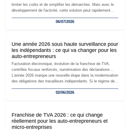
limiter les coûts et de simplifier les démarches. Mais avec le
développement de l'activité, cette solution peut rapidement
devenir inadaptée. Déménagement dans des locaux
06/07/2026
professionnels, recrutement, image de marque… Le
changement d'adresse du siège social répond souvent à une
nouvelle étape de la vie de l'entreprise et implique plusieurs
formalités obligatoires.
Une année 2026 sous haute surveillance pour
les indépendants : ce qui va changer pour les
auto-entrepreneurs
Facturation électronique, évolution de la franchise de TVA,
contrôles fiscaux renforcés, numérisation des déclarations…
L'année 2026 marque une nouvelle étape dans la modernisation
des obligations des travailleurs indépendants. Si le régime de
la micro-entreprise conserve sa simplicité et son attractivité,
02/06/2026
les auto-entrepreneurs devront s'adapter à un environnement
réglementaire plus exigeant. Décryptage des principaux
changements et des précautions à prendre pour éviter les
mauvaises surprises.
Franchise de TVA 2026 : ce qui change
réellement pour les auto-entrepreneurs et
micro-entreprises