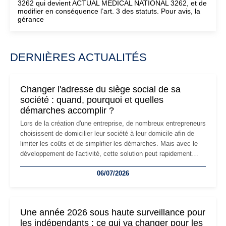
3262 qui devient ACTUAL MEDICAL NATIONAL 3262, et de
modifier en conséquence l’art. 3 des statuts. Pour avis, la
gérance
DERNIÈRES ACTUALITÉS
Changer l'adresse du siège social de sa
société : quand, pourquoi et quelles
démarches accomplir ?
Lors de la création d'une entreprise, de nombreux entrepreneurs
choisissent de domicilier leur société à leur domicile afin de
limiter les coûts et de simplifier les démarches. Mais avec le
développement de l'activité, cette solution peut rapidement
devenir inadaptée. Déménagement dans des locaux
06/07/2026
professionnels, recrutement, image de marque… Le
changement d'adresse du siège social répond souvent à une
nouvelle étape de la vie de l'entreprise et implique plusieurs
formalités obligatoires.
Une année 2026 sous haute surveillance pour
les indépendants : ce qui va changer pour les