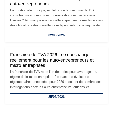
auto-entrepreneurs
Facturation électronique, évolution de la franchise de TVA,
contrôles fiscaux renforcés, numérisation des déclarations…
L'année 2026 marque une nouvelle étape dans la modernisation
des obligations des travailleurs indépendants. Si le régime de
la micro-entreprise conserve sa simplicité et son attractivité,
02/06/2026
les auto-entrepreneurs devront s'adapter à un environnement
réglementaire plus exigeant. Décryptage des principaux
changements et des précautions à prendre pour éviter les
mauvaises surprises.
Franchise de TVA 2026 : ce qui change
réellement pour les auto-entrepreneurs et
micro-entreprises
La franchise de TVA reste l’un des principaux avantages du
régime de la micro-entreprise. Pourtant, les évolutions
réglementaires annoncées pour 2026 suscitent de nombreuses
interrogations chez les auto-entrepreneurs, artisans et
freelances. Seuils de chiffre d’affaires, obligations déclaratives,
25/05/2026
facturation ou risque de bascule vers la TVA : les règles
évoluent dans un contexte de contrôle renforcé et de
modernisation fiscale qui oblige les indépendants à rester
particulièrement vigilants.