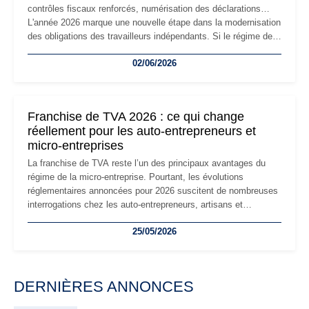
contrôles fiscaux renforcés, numérisation des déclarations…
L'année 2026 marque une nouvelle étape dans la modernisation
des obligations des travailleurs indépendants. Si le régime de
la micro-entreprise conserve sa simplicité et son attractivité,
02/06/2026
les auto-entrepreneurs devront s'adapter à un environnement
réglementaire plus exigeant. Décryptage des principaux
changements et des précautions à prendre pour éviter les
mauvaises surprises.
Franchise de TVA 2026 : ce qui change
réellement pour les auto-entrepreneurs et
micro-entreprises
La franchise de TVA reste l’un des principaux avantages du
régime de la micro-entreprise. Pourtant, les évolutions
réglementaires annoncées pour 2026 suscitent de nombreuses
interrogations chez les auto-entrepreneurs, artisans et
freelances. Seuils de chiffre d’affaires, obligations déclaratives,
25/05/2026
facturation ou risque de bascule vers la TVA : les règles
évoluent dans un contexte de contrôle renforcé et de
modernisation fiscale qui oblige les indépendants à rester
particulièrement vigilants.
DERNIÈRES ANNONCES