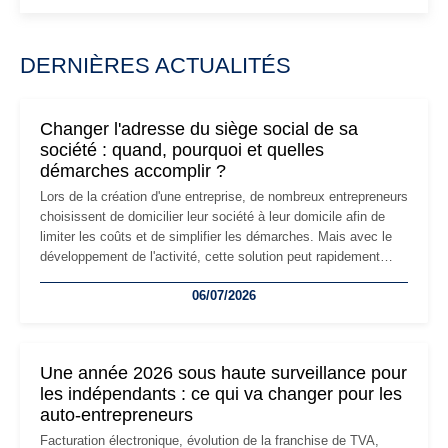
DERNIÈRES ACTUALITÉS
Changer l'adresse du siège social de sa
société : quand, pourquoi et quelles
démarches accomplir ?
Lors de la création d'une entreprise, de nombreux entrepreneurs
choisissent de domicilier leur société à leur domicile afin de
limiter les coûts et de simplifier les démarches. Mais avec le
développement de l'activité, cette solution peut rapidement
devenir inadaptée. Déménagement dans des locaux
06/07/2026
professionnels, recrutement, image de marque… Le
changement d'adresse du siège social répond souvent à une
nouvelle étape de la vie de l'entreprise et implique plusieurs
formalités obligatoires.
Une année 2026 sous haute surveillance pour
les indépendants : ce qui va changer pour les
auto-entrepreneurs
Facturation électronique, évolution de la franchise de TVA,