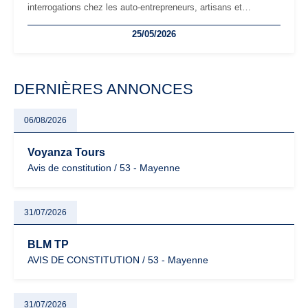
interrogations chez les auto-entrepreneurs, artisans et
freelances. Seuils de chiffre d’affaires, obligations déclaratives,
25/05/2026
facturation ou risque de bascule vers la TVA : les règles
évoluent dans un contexte de contrôle renforcé et de
modernisation fiscale qui oblige les indépendants à rester
particulièrement vigilants.
DERNIÈRES ANNONCES
06/08/2026
Voyanza Tours
Avis de constitution / 53 - Mayenne
31/07/2026
BLM TP
AVIS DE CONSTITUTION / 53 - Mayenne
31/07/2026