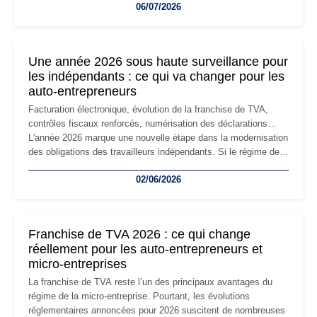
06/07/2026
professionnels, recrutement, image de marque… Le
changement d'adresse du siège social répond souvent à une
nouvelle étape de la vie de l'entreprise et implique plusieurs
formalités obligatoires.
Une année 2026 sous haute surveillance pour
les indépendants : ce qui va changer pour les
auto-entrepreneurs
Facturation électronique, évolution de la franchise de TVA,
contrôles fiscaux renforcés, numérisation des déclarations…
L'année 2026 marque une nouvelle étape dans la modernisation
des obligations des travailleurs indépendants. Si le régime de
la micro-entreprise conserve sa simplicité et son attractivité,
02/06/2026
les auto-entrepreneurs devront s'adapter à un environnement
réglementaire plus exigeant. Décryptage des principaux
changements et des précautions à prendre pour éviter les
mauvaises surprises.
Franchise de TVA 2026 : ce qui change
réellement pour les auto-entrepreneurs et
micro-entreprises
La franchise de TVA reste l’un des principaux avantages du
régime de la micro-entreprise. Pourtant, les évolutions
réglementaires annoncées pour 2026 suscitent de nombreuses