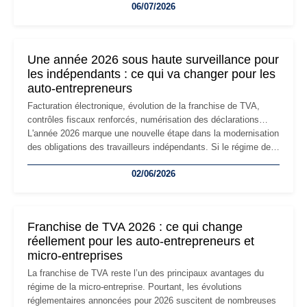
06/07/2026
professionnels, recrutement, image de marque… Le
changement d'adresse du siège social répond souvent à une
nouvelle étape de la vie de l'entreprise et implique plusieurs
formalités obligatoires.
Une année 2026 sous haute surveillance pour
les indépendants : ce qui va changer pour les
auto-entrepreneurs
Facturation électronique, évolution de la franchise de TVA,
contrôles fiscaux renforcés, numérisation des déclarations…
L'année 2026 marque une nouvelle étape dans la modernisation
des obligations des travailleurs indépendants. Si le régime de
la micro-entreprise conserve sa simplicité et son attractivité,
02/06/2026
les auto-entrepreneurs devront s'adapter à un environnement
réglementaire plus exigeant. Décryptage des principaux
changements et des précautions à prendre pour éviter les
mauvaises surprises.
Franchise de TVA 2026 : ce qui change
réellement pour les auto-entrepreneurs et
micro-entreprises
La franchise de TVA reste l’un des principaux avantages du
régime de la micro-entreprise. Pourtant, les évolutions
réglementaires annoncées pour 2026 suscitent de nombreuses