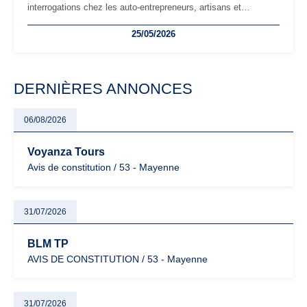
interrogations chez les auto-entrepreneurs, artisans et
freelances. Seuils de chiffre d’affaires, obligations déclaratives,
25/05/2026
facturation ou risque de bascule vers la TVA : les règles
évoluent dans un contexte de contrôle renforcé et de
modernisation fiscale qui oblige les indépendants à rester
particulièrement vigilants.
DERNIÈRES ANNONCES
06/08/2026
Voyanza Tours
Avis de constitution / 53 - Mayenne
31/07/2026
BLM TP
AVIS DE CONSTITUTION / 53 - Mayenne
31/07/2026