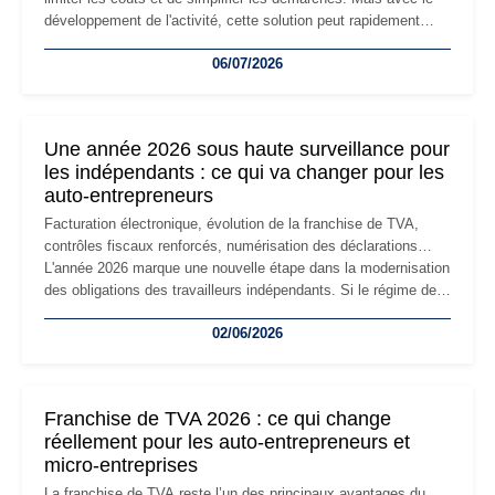
développement de l'activité, cette solution peut rapidement
devenir inadaptée. Déménagement dans des locaux
06/07/2026
professionnels, recrutement, image de marque… Le
changement d'adresse du siège social répond souvent à une
nouvelle étape de la vie de l'entreprise et implique plusieurs
formalités obligatoires.
Une année 2026 sous haute surveillance pour
les indépendants : ce qui va changer pour les
auto-entrepreneurs
Facturation électronique, évolution de la franchise de TVA,
contrôles fiscaux renforcés, numérisation des déclarations…
L'année 2026 marque une nouvelle étape dans la modernisation
des obligations des travailleurs indépendants. Si le régime de
la micro-entreprise conserve sa simplicité et son attractivité,
02/06/2026
les auto-entrepreneurs devront s'adapter à un environnement
réglementaire plus exigeant. Décryptage des principaux
changements et des précautions à prendre pour éviter les
mauvaises surprises.
Franchise de TVA 2026 : ce qui change
réellement pour les auto-entrepreneurs et
micro-entreprises
La franchise de TVA reste l’un des principaux avantages du