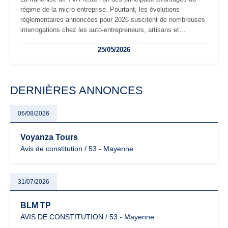
régime de la micro-entreprise. Pourtant, les évolutions
réglementaires annoncées pour 2026 suscitent de nombreuses
interrogations chez les auto-entrepreneurs, artisans et
freelances. Seuils de chiffre d’affaires, obligations déclaratives,
25/05/2026
facturation ou risque de bascule vers la TVA : les règles
évoluent dans un contexte de contrôle renforcé et de
modernisation fiscale qui oblige les indépendants à rester
particulièrement vigilants.
DERNIÈRES ANNONCES
06/08/2026
Voyanza Tours
Avis de constitution / 53 - Mayenne
31/07/2026
BLM TP
AVIS DE CONSTITUTION / 53 - Mayenne