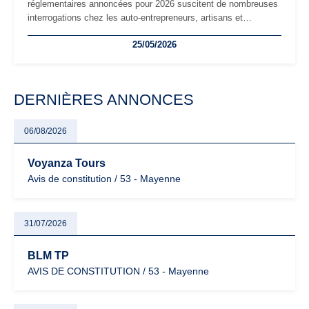
réglementaires annoncées pour 2026 suscitent de nombreuses
interrogations chez les auto-entrepreneurs, artisans et
freelances. Seuils de chiffre d’affaires, obligations déclaratives,
25/05/2026
facturation ou risque de bascule vers la TVA : les règles
évoluent dans un contexte de contrôle renforcé et de
modernisation fiscale qui oblige les indépendants à rester
particulièrement vigilants.
DERNIÈRES ANNONCES
06/08/2026
Voyanza Tours
Avis de constitution / 53 - Mayenne
31/07/2026
BLM TP
AVIS DE CONSTITUTION / 53 - Mayenne