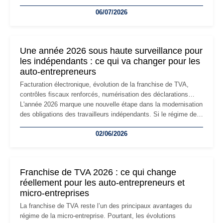
devenir inadaptée. Déménagement dans des locaux
06/07/2026
professionnels, recrutement, image de marque… Le
changement d'adresse du siège social répond souvent à une
nouvelle étape de la vie de l'entreprise et implique plusieurs
formalités obligatoires.
Une année 2026 sous haute surveillance pour
les indépendants : ce qui va changer pour les
auto-entrepreneurs
Facturation électronique, évolution de la franchise de TVA,
contrôles fiscaux renforcés, numérisation des déclarations…
L'année 2026 marque une nouvelle étape dans la modernisation
des obligations des travailleurs indépendants. Si le régime de
la micro-entreprise conserve sa simplicité et son attractivité,
02/06/2026
les auto-entrepreneurs devront s'adapter à un environnement
réglementaire plus exigeant. Décryptage des principaux
changements et des précautions à prendre pour éviter les
mauvaises surprises.
Franchise de TVA 2026 : ce qui change
réellement pour les auto-entrepreneurs et
micro-entreprises
La franchise de TVA reste l’un des principaux avantages du
régime de la micro-entreprise. Pourtant, les évolutions