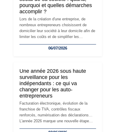
pourquoi et quelles démarches
accomplir ?
Lors de la création d'une entreprise, de
nombreux entrepreneurs choisissent de
domicilier leur société à leur domicile afin de
limiter les coûts et de simplifier les
démarches. Mais avec le développement de
06/07/2026
l'activité, cette solution peut rapidement
devenir inadaptée. Déménagement dans des
locaux professionnels, recrutement, image
de marque… Le changement d'adresse du
Une année 2026 sous haute
siège social répond souvent à une nouvelle
surveillance pour les
étape de la vie de l'entreprise et implique
indépendants : ce qui va
plusieurs formalités obligatoires.
changer pour les auto-
entrepreneurs
Facturation électronique, évolution de la
franchise de TVA, contrôles fiscaux
renforcés, numérisation des déclarations…
L'année 2026 marque une nouvelle étape
dans la modernisation des obligations des