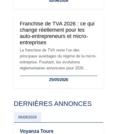
02/06/2026
travailleurs indépendants. Si le régime de la
micro-entreprise conserve sa simplicité et
son attractivité, les auto-entrepreneurs
devront s'adapter à un environnement
Franchise de TVA 2026 : ce qui
réglementaire plus exigeant. Décryptage des
change réellement pour les
principaux changements et des précautions
auto-entrepreneurs et micro-
à prendre pour éviter les mauvaises
entreprises
surprises.
La franchise de TVA reste l’un des
principaux avantages du régime de la micro-
entreprise. Pourtant, les évolutions
réglementaires annoncées pour 2026
suscitent de nombreuses interrogations chez
25/05/2026
les auto-entrepreneurs, artisans et
freelances. Seuils de chiffre d’affaires,
obligations déclaratives, facturation ou
risque de bascule vers la TVA : les règles
DERNIÈRES ANNONCES
évoluent dans un contexte de contrôle
renforcé et de modernisation fiscale qui
oblige les indépendants à rester
06/08/2026
particulièrement vigilants.
Voyanza Tours