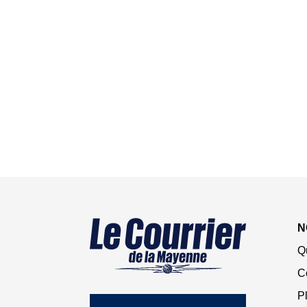
N
Q
C
Pl