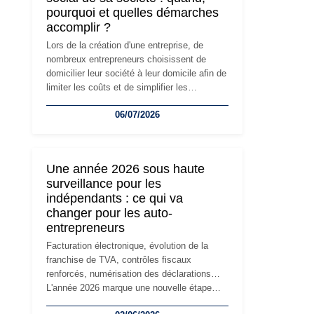
pourquoi et quelles démarches
accomplir ?
Lors de la création d'une entreprise, de
nombreux entrepreneurs choisissent de
domicilier leur société à leur domicile afin de
limiter les coûts et de simplifier les
démarches. Mais avec le développement de
06/07/2026
l'activité, cette solution peut rapidement
devenir inadaptée. Déménagement dans des
locaux professionnels, recrutement, image
de marque… Le changement d'adresse du
Une année 2026 sous haute
siège social répond souvent à une nouvelle
surveillance pour les
étape de la vie de l'entreprise et implique
indépendants : ce qui va
plusieurs formalités obligatoires.
changer pour les auto-
entrepreneurs
Facturation électronique, évolution de la
franchise de TVA, contrôles fiscaux
renforcés, numérisation des déclarations…
L'année 2026 marque une nouvelle étape
dans la modernisation des obligations des