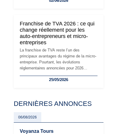
02/06/2026
travailleurs indépendants. Si le régime de la
micro-entreprise conserve sa simplicité et
son attractivité, les auto-entrepreneurs
devront s'adapter à un environnement
Franchise de TVA 2026 : ce qui
réglementaire plus exigeant. Décryptage des
change réellement pour les
principaux changements et des précautions
auto-entrepreneurs et micro-
à prendre pour éviter les mauvaises
entreprises
surprises.
La franchise de TVA reste l’un des
principaux avantages du régime de la micro-
entreprise. Pourtant, les évolutions
réglementaires annoncées pour 2026
suscitent de nombreuses interrogations chez
25/05/2026
les auto-entrepreneurs, artisans et
freelances. Seuils de chiffre d’affaires,
obligations déclaratives, facturation ou
risque de bascule vers la TVA : les règles
DERNIÈRES ANNONCES
évoluent dans un contexte de contrôle
renforcé et de modernisation fiscale qui
oblige les indépendants à rester
06/08/2026
particulièrement vigilants.
Voyanza Tours