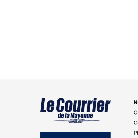
N
Q
C
Pl