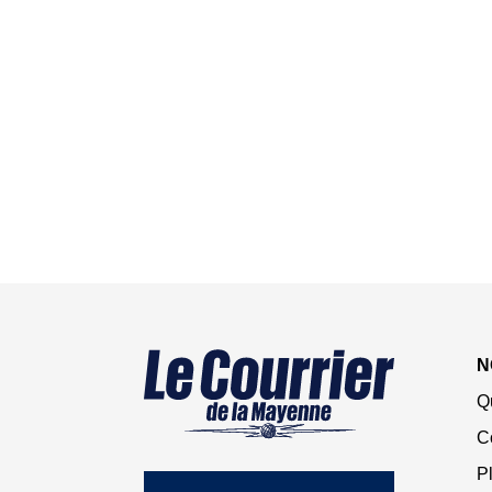
N
Q
C
Pl