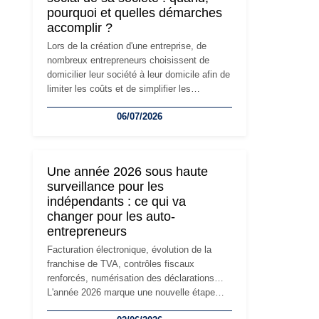
pourquoi et quelles démarches
accomplir ?
Lors de la création d'une entreprise, de
nombreux entrepreneurs choisissent de
domicilier leur société à leur domicile afin de
limiter les coûts et de simplifier les
démarches. Mais avec le développement de
06/07/2026
l'activité, cette solution peut rapidement
devenir inadaptée. Déménagement dans des
locaux professionnels, recrutement, image
de marque… Le changement d'adresse du
Une année 2026 sous haute
siège social répond souvent à une nouvelle
surveillance pour les
étape de la vie de l'entreprise et implique
indépendants : ce qui va
plusieurs formalités obligatoires.
changer pour les auto-
entrepreneurs
Facturation électronique, évolution de la
franchise de TVA, contrôles fiscaux
renforcés, numérisation des déclarations…
L'année 2026 marque une nouvelle étape
dans la modernisation des obligations des