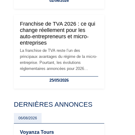
02/06/2026
travailleurs indépendants. Si le régime de la
micro-entreprise conserve sa simplicité et
son attractivité, les auto-entrepreneurs
devront s'adapter à un environnement
Franchise de TVA 2026 : ce qui
réglementaire plus exigeant. Décryptage des
change réellement pour les
principaux changements et des précautions
auto-entrepreneurs et micro-
à prendre pour éviter les mauvaises
entreprises
surprises.
La franchise de TVA reste l’un des
principaux avantages du régime de la micro-
entreprise. Pourtant, les évolutions
réglementaires annoncées pour 2026
suscitent de nombreuses interrogations chez
25/05/2026
les auto-entrepreneurs, artisans et
freelances. Seuils de chiffre d’affaires,
obligations déclaratives, facturation ou
risque de bascule vers la TVA : les règles
DERNIÈRES ANNONCES
évoluent dans un contexte de contrôle
renforcé et de modernisation fiscale qui
oblige les indépendants à rester
06/08/2026
particulièrement vigilants.
Voyanza Tours