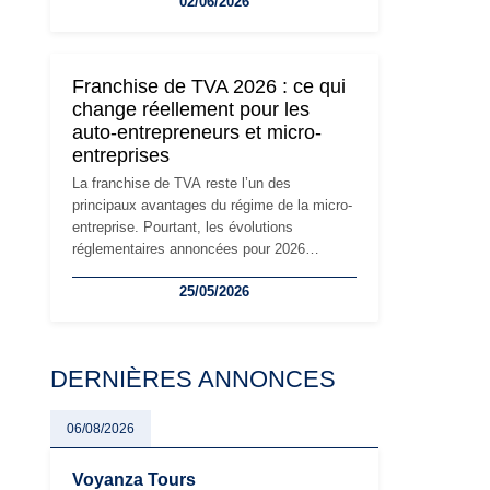
02/06/2026
travailleurs indépendants. Si le régime de la
micro-entreprise conserve sa simplicité et
son attractivité, les auto-entrepreneurs
devront s'adapter à un environnement
Franchise de TVA 2026 : ce qui
réglementaire plus exigeant. Décryptage des
change réellement pour les
principaux changements et des précautions
auto-entrepreneurs et micro-
à prendre pour éviter les mauvaises
entreprises
surprises.
La franchise de TVA reste l’un des
principaux avantages du régime de la micro-
entreprise. Pourtant, les évolutions
réglementaires annoncées pour 2026
suscitent de nombreuses interrogations chez
25/05/2026
les auto-entrepreneurs, artisans et
freelances. Seuils de chiffre d’affaires,
obligations déclaratives, facturation ou
risque de bascule vers la TVA : les règles
DERNIÈRES ANNONCES
évoluent dans un contexte de contrôle
renforcé et de modernisation fiscale qui
oblige les indépendants à rester
06/08/2026
particulièrement vigilants.
Voyanza Tours