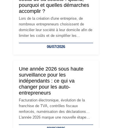
pourquoi et quelles démarches
accomplir ?
Lors de la création d'une entreprise, de
nombreux entrepreneurs choisissent de
domicilier leur société à leur domicile afin de
limiter les coûts et de simplifier les
démarches. Mais avec le développement de
06/07/2026
l'activité, cette solution peut rapidement
devenir inadaptée. Déménagement dans des
locaux professionnels, recrutement, image
de marque… Le changement d'adresse du
Une année 2026 sous haute
siège social répond souvent à une nouvelle
surveillance pour les
étape de la vie de l'entreprise et implique
indépendants : ce qui va
plusieurs formalités obligatoires.
changer pour les auto-
entrepreneurs
Facturation électronique, évolution de la
franchise de TVA, contrôles fiscaux
renforcés, numérisation des déclarations…
L'année 2026 marque une nouvelle étape
dans la modernisation des obligations des