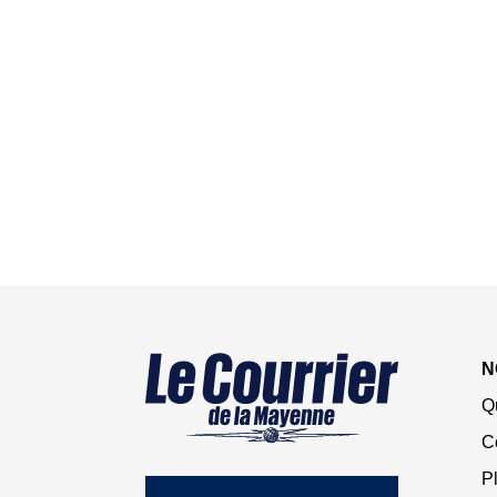
N
Q
C
Pl