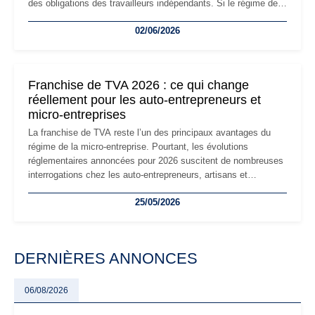
des obligations des travailleurs indépendants. Si le régime de
la micro-entreprise conserve sa simplicité et son attractivité,
02/06/2026
les auto-entrepreneurs devront s'adapter à un environnement
réglementaire plus exigeant. Décryptage des principaux
changements et des précautions à prendre pour éviter les
mauvaises surprises.
Franchise de TVA 2026 : ce qui change
réellement pour les auto-entrepreneurs et
micro-entreprises
La franchise de TVA reste l’un des principaux avantages du
régime de la micro-entreprise. Pourtant, les évolutions
réglementaires annoncées pour 2026 suscitent de nombreuses
interrogations chez les auto-entrepreneurs, artisans et
freelances. Seuils de chiffre d’affaires, obligations déclaratives,
25/05/2026
facturation ou risque de bascule vers la TVA : les règles
évoluent dans un contexte de contrôle renforcé et de
modernisation fiscale qui oblige les indépendants à rester
particulièrement vigilants.
DERNIÈRES ANNONCES
06/08/2026