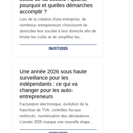
pourquoi et quelles démarches
accomplir ?
Lors de la création d'une entreprise, de
nombreux entrepreneurs choisissent de
domicilier leur société à leur domicile afin de
limiter les coûts et de simplifier les
démarches. Mais avec le développement de
06/07/2026
l'activité, cette solution peut rapidement
devenir inadaptée. Déménagement dans des
locaux professionnels, recrutement, image
de marque… Le changement d'adresse du
Une année 2026 sous haute
siège social répond souvent à une nouvelle
surveillance pour les
étape de la vie de l'entreprise et implique
indépendants : ce qui va
plusieurs formalités obligatoires.
changer pour les auto-
entrepreneurs
Facturation électronique, évolution de la
franchise de TVA, contrôles fiscaux
renforcés, numérisation des déclarations…
L'année 2026 marque une nouvelle étape
dans la modernisation des obligations des