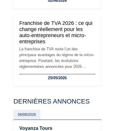
02/06/2026
travailleurs indépendants. Si le régime de la
micro-entreprise conserve sa simplicité et
son attractivité, les auto-entrepreneurs
devront s'adapter à un environnement
Franchise de TVA 2026 : ce qui
réglementaire plus exigeant. Décryptage des
change réellement pour les
principaux changements et des précautions
auto-entrepreneurs et micro-
à prendre pour éviter les mauvaises
entreprises
surprises.
La franchise de TVA reste l’un des
principaux avantages du régime de la micro-
entreprise. Pourtant, les évolutions
réglementaires annoncées pour 2026
suscitent de nombreuses interrogations chez
25/05/2026
les auto-entrepreneurs, artisans et
freelances. Seuils de chiffre d’affaires,
obligations déclaratives, facturation ou
risque de bascule vers la TVA : les règles
DERNIÈRES ANNONCES
évoluent dans un contexte de contrôle
renforcé et de modernisation fiscale qui
oblige les indépendants à rester
06/08/2026
particulièrement vigilants.
Voyanza Tours