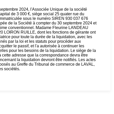
septembre 2024, l'Associée Unique de la société
tal de 3 000 €, siège social 25 quater rue du
mmatriculée sous le numéro SIREN 930 037 676
ipée de la Société à compter du 30 septembre 2024 et
 régime conventionnel. Madame Fleurine LANDEAU
0 LOIRON RUILLE, dont les fonctions de gérante ont
trice pour toute la durée de la liquidation, avec les
nés par la loi et les statuts pour procéder aux
cquitter le passif, et l'a autorisée à continuer les
lles pour les besoins de la liquidation. Le siège de la
st à cette adresse que la correspondance devra être
ernant la liquidation devront être notifiés. Les actes
t déposés au Greffe du Tribunal de commerce de LAVAL,
s sociétés.