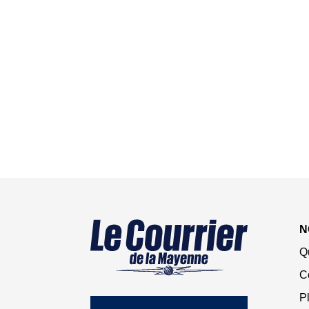
N
Q
C
Pl