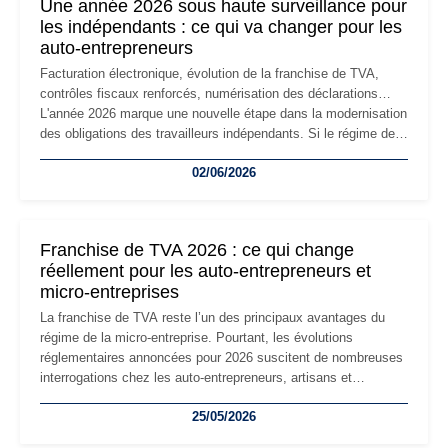
Une année 2026 sous haute surveillance pour
les indépendants : ce qui va changer pour les
auto-entrepreneurs
Facturation électronique, évolution de la franchise de TVA,
contrôles fiscaux renforcés, numérisation des déclarations…
L'année 2026 marque une nouvelle étape dans la modernisation
des obligations des travailleurs indépendants. Si le régime de
la micro-entreprise conserve sa simplicité et son attractivité,
02/06/2026
les auto-entrepreneurs devront s'adapter à un environnement
réglementaire plus exigeant. Décryptage des principaux
changements et des précautions à prendre pour éviter les
mauvaises surprises.
Franchise de TVA 2026 : ce qui change
réellement pour les auto-entrepreneurs et
micro-entreprises
La franchise de TVA reste l’un des principaux avantages du
régime de la micro-entreprise. Pourtant, les évolutions
réglementaires annoncées pour 2026 suscitent de nombreuses
interrogations chez les auto-entrepreneurs, artisans et
freelances. Seuils de chiffre d’affaires, obligations déclaratives,
25/05/2026
facturation ou risque de bascule vers la TVA : les règles
évoluent dans un contexte de contrôle renforcé et de