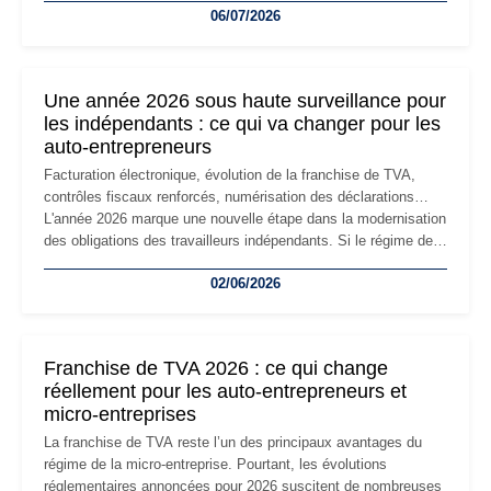
06/07/2026
professionnels, recrutement, image de marque… Le
changement d'adresse du siège social répond souvent à une
nouvelle étape de la vie de l'entreprise et implique plusieurs
formalités obligatoires.
Une année 2026 sous haute surveillance pour
les indépendants : ce qui va changer pour les
auto-entrepreneurs
Facturation électronique, évolution de la franchise de TVA,
contrôles fiscaux renforcés, numérisation des déclarations…
L'année 2026 marque une nouvelle étape dans la modernisation
des obligations des travailleurs indépendants. Si le régime de
la micro-entreprise conserve sa simplicité et son attractivité,
02/06/2026
les auto-entrepreneurs devront s'adapter à un environnement
réglementaire plus exigeant. Décryptage des principaux
changements et des précautions à prendre pour éviter les
mauvaises surprises.
Franchise de TVA 2026 : ce qui change
réellement pour les auto-entrepreneurs et
micro-entreprises
La franchise de TVA reste l’un des principaux avantages du
régime de la micro-entreprise. Pourtant, les évolutions
réglementaires annoncées pour 2026 suscitent de nombreuses