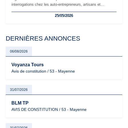
interrogations chez les auto-entrepreneurs, artisans et
freelances. Seuils de chiffre d’affaires, obligations déclaratives,
25/05/2026
facturation ou risque de bascule vers la TVA : les règles
évoluent dans un contexte de contrôle renforcé et de
modernisation fiscale qui oblige les indépendants à rester
particulièrement vigilants.
DERNIÈRES ANNONCES
06/08/2026
Voyanza Tours
Avis de constitution / 53 - Mayenne
31/07/2026
BLM TP
AVIS DE CONSTITUTION / 53 - Mayenne