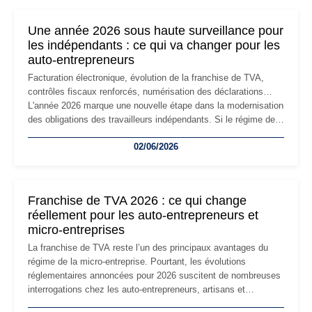
nouvelle étape de la vie de l'entreprise et implique plusieurs
formalités obligatoires.
Une année 2026 sous haute surveillance pour
les indépendants : ce qui va changer pour les
auto-entrepreneurs
Facturation électronique, évolution de la franchise de TVA,
contrôles fiscaux renforcés, numérisation des déclarations…
L'année 2026 marque une nouvelle étape dans la modernisation
des obligations des travailleurs indépendants. Si le régime de
la micro-entreprise conserve sa simplicité et son attractivité,
02/06/2026
les auto-entrepreneurs devront s'adapter à un environnement
réglementaire plus exigeant. Décryptage des principaux
changements et des précautions à prendre pour éviter les
mauvaises surprises.
Franchise de TVA 2026 : ce qui change
réellement pour les auto-entrepreneurs et
micro-entreprises
La franchise de TVA reste l’un des principaux avantages du
régime de la micro-entreprise. Pourtant, les évolutions
réglementaires annoncées pour 2026 suscitent de nombreuses
interrogations chez les auto-entrepreneurs, artisans et
freelances. Seuils de chiffre d’affaires, obligations déclaratives,