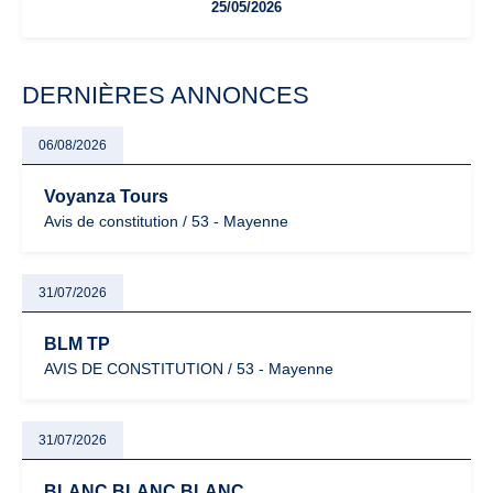
25/05/2026
facturation ou risque de bascule vers la TVA : les règles
évoluent dans un contexte de contrôle renforcé et de
modernisation fiscale qui oblige les indépendants à rester
particulièrement vigilants.
DERNIÈRES ANNONCES
06/08/2026
Voyanza Tours
Avis de constitution / 53 - Mayenne
31/07/2026
BLM TP
AVIS DE CONSTITUTION / 53 - Mayenne
31/07/2026
BLANC BLANC BLANC