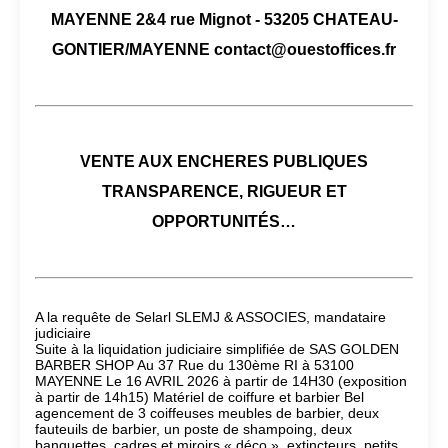
MAYENNE 2&4 rue Mignot - 53205 CHATEAU-
GONTIER/MAYENNE contact@ouestoffices.fr
VENTE AUX ENCHERES PUBLIQUES
TRANSPARENCE, RIGUEUR ET
OPPORTUNITÉS…
A la requête de Selarl SLEMJ & ASSOCIES, mandataire
judiciaire
Suite à la liquidation judiciaire simplifiée de SAS GOLDEN
BARBER SHOP Au 37 Rue du 130ème RI à 53100
MAYENNE Le 16 AVRIL 2026 à partir de 14H30 (exposition
à partir de 14h15) Matériel de coiffure et barbier Bel
agencement de 3 coiffeuses meubles de barbier, deux
fauteuils de barbier, un poste de shampoing, deux
banquettes, cadres et miroirs « déco », extincteurs, petits