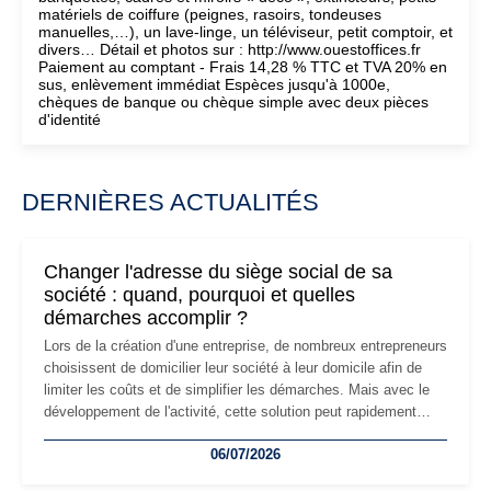
matériels de coiffure (peignes, rasoirs, tondeuses
manuelles,…), un lave-linge, un téléviseur, petit comptoir, et
divers… Détail et photos sur : http://www.ouestoffices.fr
Paiement au comptant - Frais 14,28 % TTC et TVA 20% en
sus, enlèvement immédiat Espèces jusqu'à 1000e,
chèques de banque ou chèque simple avec deux pièces
d'identité
DERNIÈRES ACTUALITÉS
Changer l'adresse du siège social de sa
société : quand, pourquoi et quelles
démarches accomplir ?
Lors de la création d'une entreprise, de nombreux entrepreneurs
choisissent de domicilier leur société à leur domicile afin de
limiter les coûts et de simplifier les démarches. Mais avec le
développement de l'activité, cette solution peut rapidement
devenir inadaptée. Déménagement dans des locaux
06/07/2026
professionnels, recrutement, image de marque… Le
changement d'adresse du siège social répond souvent à une