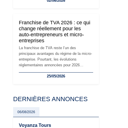
02/06/2026
travailleurs indépendants. Si le régime de la
micro-entreprise conserve sa simplicité et
son attractivité, les auto-entrepreneurs
devront s'adapter à un environnement
Franchise de TVA 2026 : ce qui
réglementaire plus exigeant. Décryptage des
change réellement pour les
principaux changements et des précautions
auto-entrepreneurs et micro-
à prendre pour éviter les mauvaises
entreprises
surprises.
La franchise de TVA reste l’un des
principaux avantages du régime de la micro-
entreprise. Pourtant, les évolutions
réglementaires annoncées pour 2026
suscitent de nombreuses interrogations chez
25/05/2026
les auto-entrepreneurs, artisans et
freelances. Seuils de chiffre d’affaires,
obligations déclaratives, facturation ou
risque de bascule vers la TVA : les règles
DERNIÈRES ANNONCES
évoluent dans un contexte de contrôle
renforcé et de modernisation fiscale qui
oblige les indépendants à rester
06/08/2026
particulièrement vigilants.
Voyanza Tours