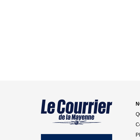
N
Q
C
Pl