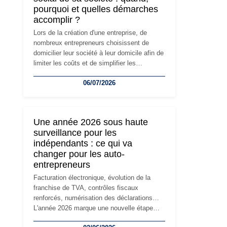
pourquoi et quelles démarches
accomplir ?
Lors de la création d'une entreprise, de
nombreux entrepreneurs choisissent de
domicilier leur société à leur domicile afin de
limiter les coûts et de simplifier les
démarches. Mais avec le développement de
06/07/2026
l'activité, cette solution peut rapidement
devenir inadaptée. Déménagement dans des
locaux professionnels, recrutement, image
de marque… Le changement d'adresse du
Une année 2026 sous haute
siège social répond souvent à une nouvelle
surveillance pour les
étape de la vie de l'entreprise et implique
indépendants : ce qui va
plusieurs formalités obligatoires.
changer pour les auto-
entrepreneurs
Facturation électronique, évolution de la
franchise de TVA, contrôles fiscaux
renforcés, numérisation des déclarations…
L'année 2026 marque une nouvelle étape
dans la modernisation des obligations des