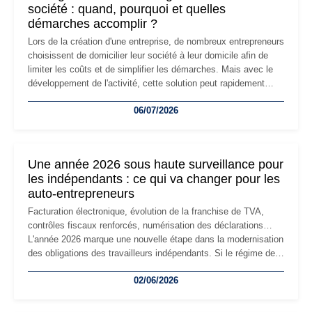
société : quand, pourquoi et quelles
démarches accomplir ?
Lors de la création d'une entreprise, de nombreux entrepreneurs
choisissent de domicilier leur société à leur domicile afin de
limiter les coûts et de simplifier les démarches. Mais avec le
développement de l'activité, cette solution peut rapidement
devenir inadaptée. Déménagement dans des locaux
06/07/2026
professionnels, recrutement, image de marque… Le
changement d'adresse du siège social répond souvent à une
nouvelle étape de la vie de l'entreprise et implique plusieurs
formalités obligatoires.
Une année 2026 sous haute surveillance pour
les indépendants : ce qui va changer pour les
auto-entrepreneurs
Facturation électronique, évolution de la franchise de TVA,
contrôles fiscaux renforcés, numérisation des déclarations…
L'année 2026 marque une nouvelle étape dans la modernisation
des obligations des travailleurs indépendants. Si le régime de
la micro-entreprise conserve sa simplicité et son attractivité,
02/06/2026
les auto-entrepreneurs devront s'adapter à un environnement
réglementaire plus exigeant. Décryptage des principaux
changements et des précautions à prendre pour éviter les