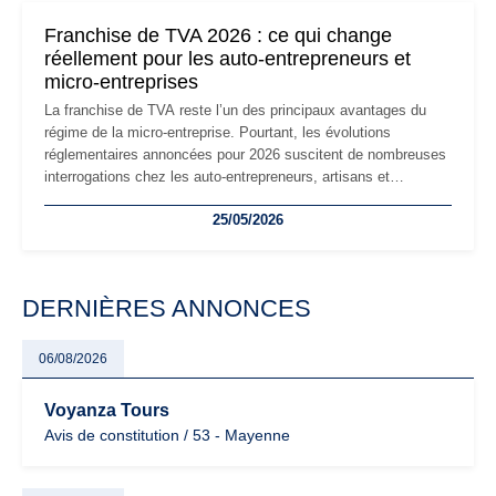
mauvaises surprises.
Franchise de TVA 2026 : ce qui change
réellement pour les auto-entrepreneurs et
micro-entreprises
La franchise de TVA reste l’un des principaux avantages du
régime de la micro-entreprise. Pourtant, les évolutions
réglementaires annoncées pour 2026 suscitent de nombreuses
interrogations chez les auto-entrepreneurs, artisans et
freelances. Seuils de chiffre d’affaires, obligations déclaratives,
25/05/2026
facturation ou risque de bascule vers la TVA : les règles
évoluent dans un contexte de contrôle renforcé et de
modernisation fiscale qui oblige les indépendants à rester
particulièrement vigilants.
DERNIÈRES ANNONCES
06/08/2026
Voyanza Tours
Avis de constitution / 53 - Mayenne