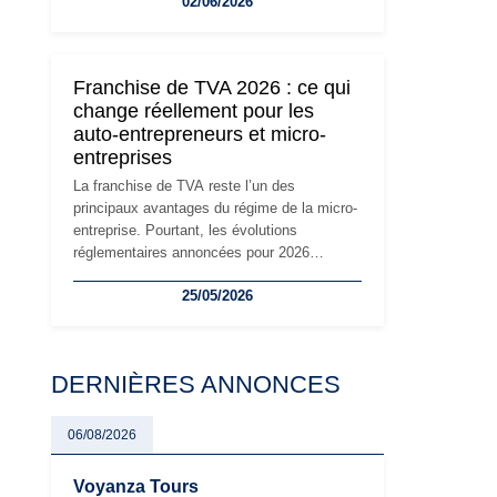
02/06/2026
travailleurs indépendants. Si le régime de la
micro-entreprise conserve sa simplicité et
son attractivité, les auto-entrepreneurs
devront s'adapter à un environnement
Franchise de TVA 2026 : ce qui
réglementaire plus exigeant. Décryptage des
change réellement pour les
principaux changements et des précautions
auto-entrepreneurs et micro-
à prendre pour éviter les mauvaises
entreprises
surprises.
La franchise de TVA reste l’un des
principaux avantages du régime de la micro-
entreprise. Pourtant, les évolutions
réglementaires annoncées pour 2026
suscitent de nombreuses interrogations chez
25/05/2026
les auto-entrepreneurs, artisans et
freelances. Seuils de chiffre d’affaires,
obligations déclaratives, facturation ou
risque de bascule vers la TVA : les règles
DERNIÈRES ANNONCES
évoluent dans un contexte de contrôle
renforcé et de modernisation fiscale qui
oblige les indépendants à rester
06/08/2026
particulièrement vigilants.
Voyanza Tours