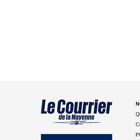
N
Q
C
Pl