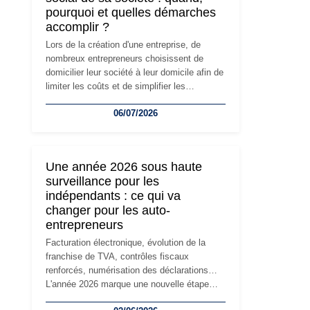
pourquoi et quelles démarches
accomplir ?
Lors de la création d'une entreprise, de
nombreux entrepreneurs choisissent de
domicilier leur société à leur domicile afin de
limiter les coûts et de simplifier les
démarches. Mais avec le développement de
06/07/2026
l'activité, cette solution peut rapidement
devenir inadaptée. Déménagement dans des
locaux professionnels, recrutement, image
de marque… Le changement d'adresse du
Une année 2026 sous haute
siège social répond souvent à une nouvelle
surveillance pour les
étape de la vie de l'entreprise et implique
indépendants : ce qui va
plusieurs formalités obligatoires.
changer pour les auto-
entrepreneurs
Facturation électronique, évolution de la
franchise de TVA, contrôles fiscaux
renforcés, numérisation des déclarations…
L'année 2026 marque une nouvelle étape
dans la modernisation des obligations des