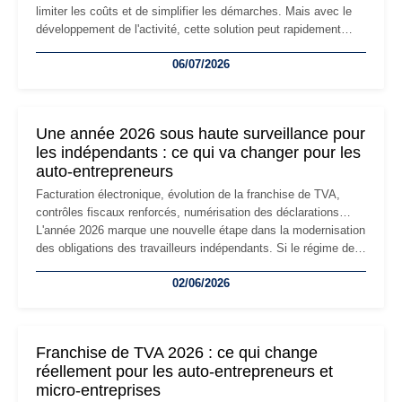
limiter les coûts et de simplifier les démarches. Mais avec le
développement de l'activité, cette solution peut rapidement
devenir inadaptée. Déménagement dans des locaux
06/07/2026
professionnels, recrutement, image de marque… Le
changement d'adresse du siège social répond souvent à une
nouvelle étape de la vie de l'entreprise et implique plusieurs
formalités obligatoires.
Une année 2026 sous haute surveillance pour
les indépendants : ce qui va changer pour les
auto-entrepreneurs
Facturation électronique, évolution de la franchise de TVA,
contrôles fiscaux renforcés, numérisation des déclarations…
L'année 2026 marque une nouvelle étape dans la modernisation
des obligations des travailleurs indépendants. Si le régime de
la micro-entreprise conserve sa simplicité et son attractivité,
02/06/2026
les auto-entrepreneurs devront s'adapter à un environnement
réglementaire plus exigeant. Décryptage des principaux
changements et des précautions à prendre pour éviter les
mauvaises surprises.
Franchise de TVA 2026 : ce qui change
réellement pour les auto-entrepreneurs et
micro-entreprises