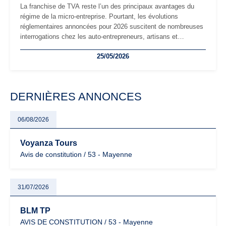
La franchise de TVA reste l’un des principaux avantages du
régime de la micro-entreprise. Pourtant, les évolutions
réglementaires annoncées pour 2026 suscitent de nombreuses
interrogations chez les auto-entrepreneurs, artisans et
freelances. Seuils de chiffre d’affaires, obligations déclaratives,
25/05/2026
facturation ou risque de bascule vers la TVA : les règles
évoluent dans un contexte de contrôle renforcé et de
modernisation fiscale qui oblige les indépendants à rester
particulièrement vigilants.
DERNIÈRES ANNONCES
06/08/2026
Voyanza Tours
Avis de constitution / 53 - Mayenne
31/07/2026
BLM TP
AVIS DE CONSTITUTION / 53 - Mayenne