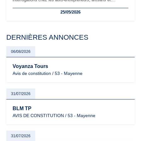
freelances. Seuils de chiffre d’affaires, obligations déclaratives,
25/05/2026
facturation ou risque de bascule vers la TVA : les règles
évoluent dans un contexte de contrôle renforcé et de
modernisation fiscale qui oblige les indépendants à rester
particulièrement vigilants.
DERNIÈRES ANNONCES
06/08/2026
Voyanza Tours
Avis de constitution / 53 - Mayenne
31/07/2026
BLM TP
AVIS DE CONSTITUTION / 53 - Mayenne
31/07/2026