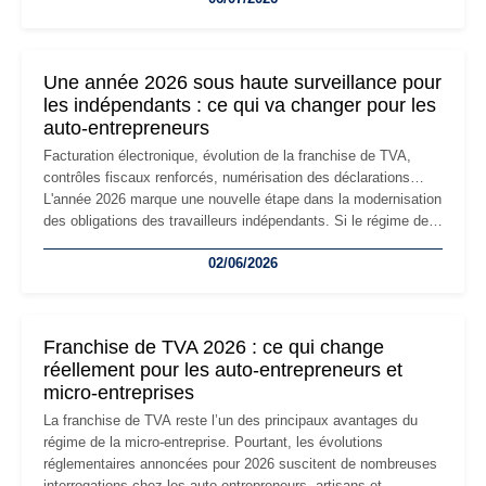
changement d'adresse du siège social répond souvent à une
nouvelle étape de la vie de l'entreprise et implique plusieurs
formalités obligatoires.
Une année 2026 sous haute surveillance pour
les indépendants : ce qui va changer pour les
auto-entrepreneurs
Facturation électronique, évolution de la franchise de TVA,
contrôles fiscaux renforcés, numérisation des déclarations…
L'année 2026 marque une nouvelle étape dans la modernisation
des obligations des travailleurs indépendants. Si le régime de
la micro-entreprise conserve sa simplicité et son attractivité,
02/06/2026
les auto-entrepreneurs devront s'adapter à un environnement
réglementaire plus exigeant. Décryptage des principaux
changements et des précautions à prendre pour éviter les
mauvaises surprises.
Franchise de TVA 2026 : ce qui change
réellement pour les auto-entrepreneurs et
micro-entreprises
La franchise de TVA reste l’un des principaux avantages du
régime de la micro-entreprise. Pourtant, les évolutions
réglementaires annoncées pour 2026 suscitent de nombreuses
interrogations chez les auto-entrepreneurs, artisans et