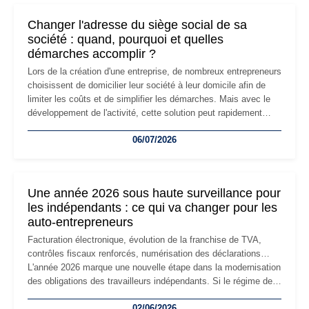
Changer l'adresse du siège social de sa
société : quand, pourquoi et quelles
démarches accomplir ?
Lors de la création d'une entreprise, de nombreux entrepreneurs
choisissent de domicilier leur société à leur domicile afin de
limiter les coûts et de simplifier les démarches. Mais avec le
développement de l'activité, cette solution peut rapidement
devenir inadaptée. Déménagement dans des locaux
06/07/2026
professionnels, recrutement, image de marque… Le
changement d'adresse du siège social répond souvent à une
nouvelle étape de la vie de l'entreprise et implique plusieurs
formalités obligatoires.
Une année 2026 sous haute surveillance pour
les indépendants : ce qui va changer pour les
auto-entrepreneurs
Facturation électronique, évolution de la franchise de TVA,
contrôles fiscaux renforcés, numérisation des déclarations…
L'année 2026 marque une nouvelle étape dans la modernisation
des obligations des travailleurs indépendants. Si le régime de
la micro-entreprise conserve sa simplicité et son attractivité,
02/06/2026
les auto-entrepreneurs devront s'adapter à un environnement