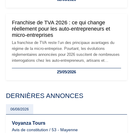
réglementaire plus exigeant. Décryptage des principaux
changements et des précautions à prendre pour éviter les
mauvaises surprises.
Franchise de TVA 2026 : ce qui change
réellement pour les auto-entrepreneurs et
micro-entreprises
La franchise de TVA reste l’un des principaux avantages du
régime de la micro-entreprise. Pourtant, les évolutions
réglementaires annoncées pour 2026 suscitent de nombreuses
interrogations chez les auto-entrepreneurs, artisans et
freelances. Seuils de chiffre d’affaires, obligations déclaratives,
25/05/2026
facturation ou risque de bascule vers la TVA : les règles
évoluent dans un contexte de contrôle renforcé et de
modernisation fiscale qui oblige les indépendants à rester
particulièrement vigilants.
DERNIÈRES ANNONCES
06/08/2026
Voyanza Tours
Avis de constitution / 53 - Mayenne