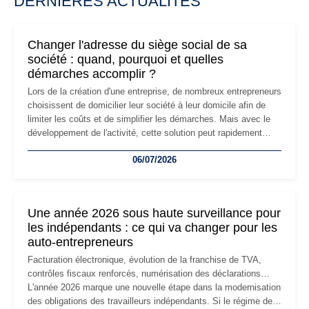
DERNIÈRES ACTUALITÉS
Changer l'adresse du siège social de sa
société : quand, pourquoi et quelles
démarches accomplir ?
Lors de la création d'une entreprise, de nombreux entrepreneurs
choisissent de domicilier leur société à leur domicile afin de
limiter les coûts et de simplifier les démarches. Mais avec le
développement de l'activité, cette solution peut rapidement
devenir inadaptée. Déménagement dans des locaux
06/07/2026
professionnels, recrutement, image de marque… Le
changement d'adresse du siège social répond souvent à une
nouvelle étape de la vie de l'entreprise et implique plusieurs
formalités obligatoires.
Une année 2026 sous haute surveillance pour
les indépendants : ce qui va changer pour les
auto-entrepreneurs
Facturation électronique, évolution de la franchise de TVA,
contrôles fiscaux renforcés, numérisation des déclarations…
L'année 2026 marque une nouvelle étape dans la modernisation
des obligations des travailleurs indépendants. Si le régime de