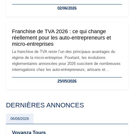
la micro-entreprise conserve sa simplicité et son attractivité,
02/06/2026
les auto-entrepreneurs devront s'adapter à un environnement
réglementaire plus exigeant. Décryptage des principaux
changements et des précautions à prendre pour éviter les
mauvaises surprises.
Franchise de TVA 2026 : ce qui change
réellement pour les auto-entrepreneurs et
micro-entreprises
La franchise de TVA reste l’un des principaux avantages du
régime de la micro-entreprise. Pourtant, les évolutions
réglementaires annoncées pour 2026 suscitent de nombreuses
interrogations chez les auto-entrepreneurs, artisans et
freelances. Seuils de chiffre d’affaires, obligations déclaratives,
25/05/2026
facturation ou risque de bascule vers la TVA : les règles
évoluent dans un contexte de contrôle renforcé et de
modernisation fiscale qui oblige les indépendants à rester
particulièrement vigilants.
DERNIÈRES ANNONCES
06/08/2026
Voyanza Tours