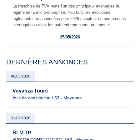
La franchise de TVA reste l’un des principaux avantages du
régime de la micro-entreprise. Pourtant, les évolutions
réglementaires annoncées pour 2026 suscitent de nombreuses
interrogations chez les auto-entrepreneurs, artisans et
freelances. Seuils de chiffre d’affaires, obligations déclaratives,
25/05/2026
facturation ou risque de bascule vers la TVA : les règles
évoluent dans un contexte de contrôle renforcé et de
modernisation fiscale qui oblige les indépendants à rester
particulièrement vigilants.
DERNIÈRES ANNONCES
06/08/2026
Voyanza Tours
Avis de constitution / 53 - Mayenne
31/07/2026
BLM TP
AVIS DE CONSTITUTION / 53 - Mayenne