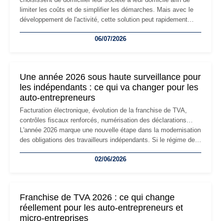
limiter les coûts et de simplifier les démarches. Mais avec le
développement de l'activité, cette solution peut rapidement
devenir inadaptée. Déménagement dans des locaux
06/07/2026
professionnels, recrutement, image de marque… Le
changement d'adresse du siège social répond souvent à une
nouvelle étape de la vie de l'entreprise et implique plusieurs
formalités obligatoires.
Une année 2026 sous haute surveillance pour
les indépendants : ce qui va changer pour les
auto-entrepreneurs
Facturation électronique, évolution de la franchise de TVA,
contrôles fiscaux renforcés, numérisation des déclarations…
L'année 2026 marque une nouvelle étape dans la modernisation
des obligations des travailleurs indépendants. Si le régime de
la micro-entreprise conserve sa simplicité et son attractivité,
02/06/2026
les auto-entrepreneurs devront s'adapter à un environnement
réglementaire plus exigeant. Décryptage des principaux
changements et des précautions à prendre pour éviter les
mauvaises surprises.
Franchise de TVA 2026 : ce qui change
réellement pour les auto-entrepreneurs et
micro-entreprises