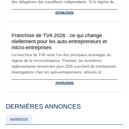
des obligations des travailleurs indépendants. Si le régime de
la micro-entreprise conserve sa simplicité et son attractivité,
02/06/2026
les auto-entrepreneurs devront s'adapter à un environnement
réglementaire plus exigeant. Décryptage des principaux
changements et des précautions à prendre pour éviter les
mauvaises surprises.
Franchise de TVA 2026 : ce qui change
réellement pour les auto-entrepreneurs et
micro-entreprises
La franchise de TVA reste l’un des principaux avantages du
régime de la micro-entreprise. Pourtant, les évolutions
réglementaires annoncées pour 2026 suscitent de nombreuses
interrogations chez les auto-entrepreneurs, artisans et
freelances. Seuils de chiffre d’affaires, obligations déclaratives,
25/05/2026
facturation ou risque de bascule vers la TVA : les règles
évoluent dans un contexte de contrôle renforcé et de
modernisation fiscale qui oblige les indépendants à rester
particulièrement vigilants.
DERNIÈRES ANNONCES
06/08/2026