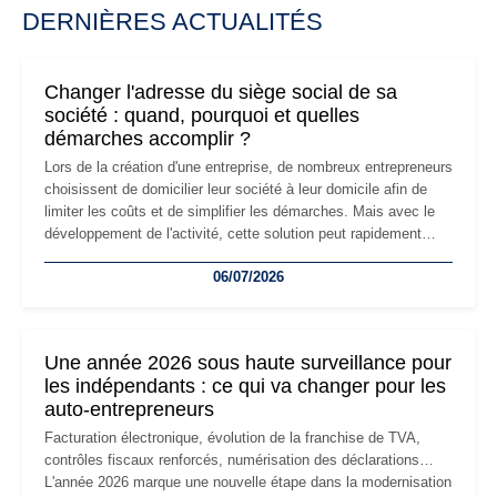
DERNIÈRES ACTUALITÉS
Changer l'adresse du siège social de sa
société : quand, pourquoi et quelles
démarches accomplir ?
Lors de la création d'une entreprise, de nombreux entrepreneurs
choisissent de domicilier leur société à leur domicile afin de
limiter les coûts et de simplifier les démarches. Mais avec le
développement de l'activité, cette solution peut rapidement
devenir inadaptée. Déménagement dans des locaux
06/07/2026
professionnels, recrutement, image de marque… Le
changement d'adresse du siège social répond souvent à une
nouvelle étape de la vie de l'entreprise et implique plusieurs
formalités obligatoires.
Une année 2026 sous haute surveillance pour
les indépendants : ce qui va changer pour les
auto-entrepreneurs
Facturation électronique, évolution de la franchise de TVA,
contrôles fiscaux renforcés, numérisation des déclarations…
L'année 2026 marque une nouvelle étape dans la modernisation