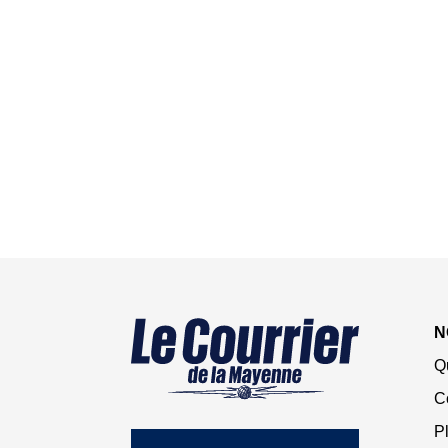
N
Q
C
Pl