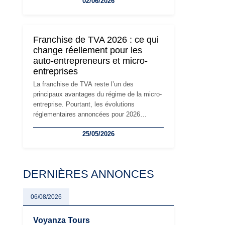
02/06/2026
travailleurs indépendants. Si le régime de la
micro-entreprise conserve sa simplicité et
son attractivité, les auto-entrepreneurs
devront s'adapter à un environnement
Franchise de TVA 2026 : ce qui
réglementaire plus exigeant. Décryptage des
change réellement pour les
principaux changements et des précautions
auto-entrepreneurs et micro-
à prendre pour éviter les mauvaises
entreprises
surprises.
La franchise de TVA reste l’un des
principaux avantages du régime de la micro-
entreprise. Pourtant, les évolutions
réglementaires annoncées pour 2026
suscitent de nombreuses interrogations chez
25/05/2026
les auto-entrepreneurs, artisans et
freelances. Seuils de chiffre d’affaires,
obligations déclaratives, facturation ou
risque de bascule vers la TVA : les règles
DERNIÈRES ANNONCES
évoluent dans un contexte de contrôle
renforcé et de modernisation fiscale qui
oblige les indépendants à rester
06/08/2026
particulièrement vigilants.
Voyanza Tours