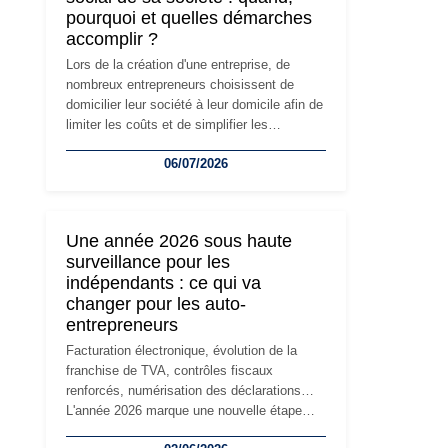
pourquoi et quelles démarches
accomplir ?
Lors de la création d'une entreprise, de
nombreux entrepreneurs choisissent de
domicilier leur société à leur domicile afin de
limiter les coûts et de simplifier les
démarches. Mais avec le développement de
06/07/2026
l'activité, cette solution peut rapidement
devenir inadaptée. Déménagement dans des
locaux professionnels, recrutement, image
de marque… Le changement d'adresse du
Une année 2026 sous haute
siège social répond souvent à une nouvelle
surveillance pour les
étape de la vie de l'entreprise et implique
indépendants : ce qui va
plusieurs formalités obligatoires.
changer pour les auto-
entrepreneurs
Facturation électronique, évolution de la
franchise de TVA, contrôles fiscaux
renforcés, numérisation des déclarations…
L'année 2026 marque une nouvelle étape
dans la modernisation des obligations des