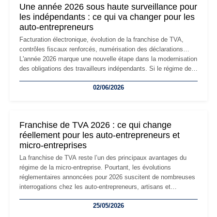
Une année 2026 sous haute surveillance pour
les indépendants : ce qui va changer pour les
auto-entrepreneurs
Facturation électronique, évolution de la franchise de TVA,
contrôles fiscaux renforcés, numérisation des déclarations…
L'année 2026 marque une nouvelle étape dans la modernisation
des obligations des travailleurs indépendants. Si le régime de
la micro-entreprise conserve sa simplicité et son attractivité,
02/06/2026
les auto-entrepreneurs devront s'adapter à un environnement
réglementaire plus exigeant. Décryptage des principaux
changements et des précautions à prendre pour éviter les
mauvaises surprises.
Franchise de TVA 2026 : ce qui change
réellement pour les auto-entrepreneurs et
micro-entreprises
La franchise de TVA reste l’un des principaux avantages du
régime de la micro-entreprise. Pourtant, les évolutions
réglementaires annoncées pour 2026 suscitent de nombreuses
interrogations chez les auto-entrepreneurs, artisans et
freelances. Seuils de chiffre d’affaires, obligations déclaratives,
25/05/2026
facturation ou risque de bascule vers la TVA : les règles
évoluent dans un contexte de contrôle renforcé et de