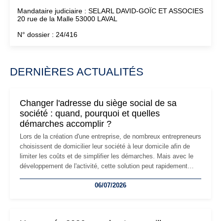
Mandataire judiciaire : SELARL DAVID-GOÏC ET ASSOCIES
20 rue de la Malle 53000 LAVAL
N° dossier : 24/416
DERNIÈRES ACTUALITÉS
Changer l'adresse du siège social de sa
société : quand, pourquoi et quelles
démarches accomplir ?
Lors de la création d'une entreprise, de nombreux entrepreneurs
choisissent de domicilier leur société à leur domicile afin de
limiter les coûts et de simplifier les démarches. Mais avec le
développement de l'activité, cette solution peut rapidement
devenir inadaptée. Déménagement dans des locaux
06/07/2026
professionnels, recrutement, image de marque… Le
changement d'adresse du siège social répond souvent à une
nouvelle étape de la vie de l'entreprise et implique plusieurs
formalités obligatoires.