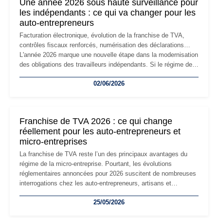
Une année 2026 sous haute surveillance pour
les indépendants : ce qui va changer pour les
auto-entrepreneurs
Facturation électronique, évolution de la franchise de TVA,
contrôles fiscaux renforcés, numérisation des déclarations…
L'année 2026 marque une nouvelle étape dans la modernisation
des obligations des travailleurs indépendants. Si le régime de
la micro-entreprise conserve sa simplicité et son attractivité,
02/06/2026
les auto-entrepreneurs devront s'adapter à un environnement
réglementaire plus exigeant. Décryptage des principaux
changements et des précautions à prendre pour éviter les
mauvaises surprises.
Franchise de TVA 2026 : ce qui change
réellement pour les auto-entrepreneurs et
micro-entreprises
La franchise de TVA reste l’un des principaux avantages du
régime de la micro-entreprise. Pourtant, les évolutions
réglementaires annoncées pour 2026 suscitent de nombreuses
interrogations chez les auto-entrepreneurs, artisans et
freelances. Seuils de chiffre d’affaires, obligations déclaratives,
25/05/2026
facturation ou risque de bascule vers la TVA : les règles
évoluent dans un contexte de contrôle renforcé et de