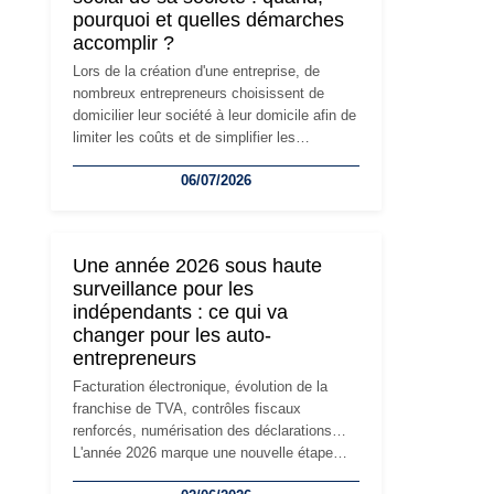
pourquoi et quelles démarches
accomplir ?
Lors de la création d'une entreprise, de
nombreux entrepreneurs choisissent de
domicilier leur société à leur domicile afin de
limiter les coûts et de simplifier les
démarches. Mais avec le développement de
06/07/2026
l'activité, cette solution peut rapidement
devenir inadaptée. Déménagement dans des
locaux professionnels, recrutement, image
de marque… Le changement d'adresse du
Une année 2026 sous haute
siège social répond souvent à une nouvelle
surveillance pour les
étape de la vie de l'entreprise et implique
indépendants : ce qui va
plusieurs formalités obligatoires.
changer pour les auto-
entrepreneurs
Facturation électronique, évolution de la
franchise de TVA, contrôles fiscaux
renforcés, numérisation des déclarations…
L'année 2026 marque une nouvelle étape
dans la modernisation des obligations des