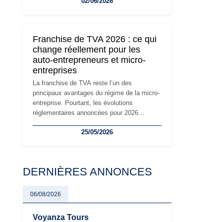
02/06/2026
travailleurs indépendants. Si le régime de la
micro-entreprise conserve sa simplicité et
son attractivité, les auto-entrepreneurs
devront s'adapter à un environnement
Franchise de TVA 2026 : ce qui
réglementaire plus exigeant. Décryptage des
change réellement pour les
principaux changements et des précautions
auto-entrepreneurs et micro-
à prendre pour éviter les mauvaises
entreprises
surprises.
La franchise de TVA reste l’un des
principaux avantages du régime de la micro-
entreprise. Pourtant, les évolutions
réglementaires annoncées pour 2026
suscitent de nombreuses interrogations chez
25/05/2026
les auto-entrepreneurs, artisans et
freelances. Seuils de chiffre d’affaires,
obligations déclaratives, facturation ou
risque de bascule vers la TVA : les règles
DERNIÈRES ANNONCES
évoluent dans un contexte de contrôle
renforcé et de modernisation fiscale qui
oblige les indépendants à rester
06/08/2026
particulièrement vigilants.
Voyanza Tours