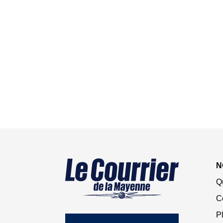
N
Q
C
Pl