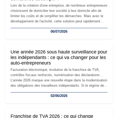
Lors de la création d'une entreprise, de nombreux entrepreneurs
choisissent de domicilier leur société à leur domicile afin de
limiter les coûts et de simplifier les démarches. Mais avec le
développement de l'activité, cette solution peut rapidement
devenir inadaptée. Déménagement dans des locaux
06/07/2026
professionnels, recrutement, image de marque… Le
changement d'adresse du siège social répond souvent à une
nouvelle étape de la vie de l'entreprise et implique plusieurs
formalités obligatoires.
Une année 2026 sous haute surveillance pour
les indépendants : ce qui va changer pour les
auto-entrepreneurs
Facturation électronique, évolution de la franchise de TVA,
contrôles fiscaux renforcés, numérisation des déclarations…
L'année 2026 marque une nouvelle étape dans la modernisation
des obligations des travailleurs indépendants. Si le régime de
la micro-entreprise conserve sa simplicité et son attractivité,
02/06/2026
les auto-entrepreneurs devront s'adapter à un environnement
réglementaire plus exigeant. Décryptage des principaux
changements et des précautions à prendre pour éviter les
mauvaises surprises.
Franchise de TVA 2026 : ce qui change