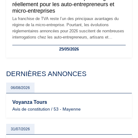
réellement pour les auto-entrepreneurs et
micro-entreprises
La franchise de TVA reste l’un des principaux avantages du
régime de la micro-entreprise. Pourtant, les évolutions
réglementaires annoncées pour 2026 suscitent de nombreuses
interrogations chez les auto-entrepreneurs, artisans et
freelances. Seuils de chiffre d’affaires, obligations déclaratives,
25/05/2026
facturation ou risque de bascule vers la TVA : les règles
évoluent dans un contexte de contrôle renforcé et de
modernisation fiscale qui oblige les indépendants à rester
particulièrement vigilants.
DERNIÈRES ANNONCES
06/08/2026
Voyanza Tours
Avis de constitution / 53 - Mayenne
31/07/2026