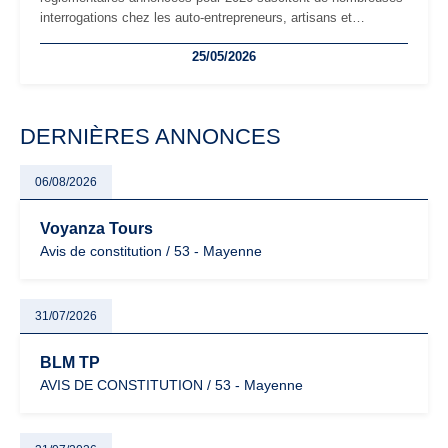
interrogations chez les auto-entrepreneurs, artisans et
freelances. Seuils de chiffre d’affaires, obligations déclaratives,
25/05/2026
facturation ou risque de bascule vers la TVA : les règles
évoluent dans un contexte de contrôle renforcé et de
modernisation fiscale qui oblige les indépendants à rester
particulièrement vigilants.
DERNIÈRES ANNONCES
06/08/2026
Voyanza Tours
Avis de constitution / 53 - Mayenne
31/07/2026
BLM TP
AVIS DE CONSTITUTION / 53 - Mayenne