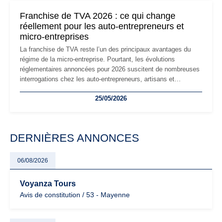
mauvaises surprises.
Franchise de TVA 2026 : ce qui change
réellement pour les auto-entrepreneurs et
micro-entreprises
La franchise de TVA reste l’un des principaux avantages du
régime de la micro-entreprise. Pourtant, les évolutions
réglementaires annoncées pour 2026 suscitent de nombreuses
interrogations chez les auto-entrepreneurs, artisans et
freelances. Seuils de chiffre d’affaires, obligations déclaratives,
25/05/2026
facturation ou risque de bascule vers la TVA : les règles
évoluent dans un contexte de contrôle renforcé et de
modernisation fiscale qui oblige les indépendants à rester
particulièrement vigilants.
DERNIÈRES ANNONCES
06/08/2026
Voyanza Tours
Avis de constitution / 53 - Mayenne