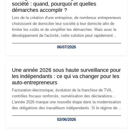
société : quand, pourquoi et quelles
démarches accomplir ?
Lors de la création d'une entreprise, de nombreux entrepreneurs
choisissent de domicilier leur société à leur domicile afin de
limiter les coûts et de simplifier les démarches. Mais avec le
développement de l'activité, cette solution peut rapidement
devenir inadaptée. Déménagement dans des locaux
06/07/2026
professionnels, recrutement, image de marque… Le
changement d'adresse du siège social répond souvent à une
nouvelle étape de la vie de l'entreprise et implique plusieurs
formalités obligatoires.
Une année 2026 sous haute surveillance pour
les indépendants : ce qui va changer pour les
auto-entrepreneurs
Facturation électronique, évolution de la franchise de TVA,
contrôles fiscaux renforcés, numérisation des déclarations…
L'année 2026 marque une nouvelle étape dans la modernisation
des obligations des travailleurs indépendants. Si le régime de
la micro-entreprise conserve sa simplicité et son attractivité,
02/06/2026
les auto-entrepreneurs devront s'adapter à un environnement
réglementaire plus exigeant. Décryptage des principaux
changements et des précautions à prendre pour éviter les