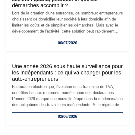
démarches accomplir ?
Lors de la création d'une entreprise, de nombreux entrepreneurs
choisissent de domicilier leur société à leur domicile afin de
limiter les coûts et de simplifier les démarches. Mais avec le
développement de l'activité, cette solution peut rapidement
devenir inadaptée. Déménagement dans des locaux
06/07/2026
professionnels, recrutement, image de marque… Le
changement d'adresse du siège social répond souvent à une
nouvelle étape de la vie de l'entreprise et implique plusieurs
formalités obligatoires.
Une année 2026 sous haute surveillance pour
les indépendants : ce qui va changer pour les
auto-entrepreneurs
Facturation électronique, évolution de la franchise de TVA,
contrôles fiscaux renforcés, numérisation des déclarations…
L'année 2026 marque une nouvelle étape dans la modernisation
des obligations des travailleurs indépendants. Si le régime de
la micro-entreprise conserve sa simplicité et son attractivité,
02/06/2026
les auto-entrepreneurs devront s'adapter à un environnement
réglementaire plus exigeant. Décryptage des principaux
changements et des précautions à prendre pour éviter les
mauvaises surprises.