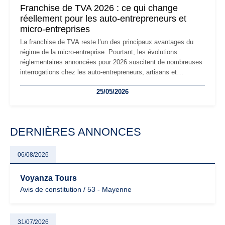
Franchise de TVA 2026 : ce qui change
réellement pour les auto-entrepreneurs et
micro-entreprises
La franchise de TVA reste l’un des principaux avantages du
régime de la micro-entreprise. Pourtant, les évolutions
réglementaires annoncées pour 2026 suscitent de nombreuses
interrogations chez les auto-entrepreneurs, artisans et
freelances. Seuils de chiffre d’affaires, obligations déclaratives,
25/05/2026
facturation ou risque de bascule vers la TVA : les règles
évoluent dans un contexte de contrôle renforcé et de
modernisation fiscale qui oblige les indépendants à rester
particulièrement vigilants.
DERNIÈRES ANNONCES
06/08/2026
Voyanza Tours
Avis de constitution / 53 - Mayenne
31/07/2026