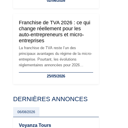
02/06/2026
travailleurs indépendants. Si le régime de la
micro-entreprise conserve sa simplicité et
son attractivité, les auto-entrepreneurs
devront s'adapter à un environnement
Franchise de TVA 2026 : ce qui
réglementaire plus exigeant. Décryptage des
change réellement pour les
principaux changements et des précautions
auto-entrepreneurs et micro-
à prendre pour éviter les mauvaises
entreprises
surprises.
La franchise de TVA reste l’un des
principaux avantages du régime de la micro-
entreprise. Pourtant, les évolutions
réglementaires annoncées pour 2026
suscitent de nombreuses interrogations chez
25/05/2026
les auto-entrepreneurs, artisans et
freelances. Seuils de chiffre d’affaires,
obligations déclaratives, facturation ou
risque de bascule vers la TVA : les règles
DERNIÈRES ANNONCES
évoluent dans un contexte de contrôle
renforcé et de modernisation fiscale qui
oblige les indépendants à rester
06/08/2026
particulièrement vigilants.
Voyanza Tours