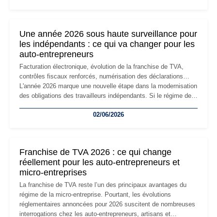
changement d'adresse du siège social répond souvent à une
nouvelle étape de la vie de l'entreprise et implique plusieurs
formalités obligatoires.
Une année 2026 sous haute surveillance pour
les indépendants : ce qui va changer pour les
auto-entrepreneurs
Facturation électronique, évolution de la franchise de TVA,
contrôles fiscaux renforcés, numérisation des déclarations…
L'année 2026 marque une nouvelle étape dans la modernisation
des obligations des travailleurs indépendants. Si le régime de
la micro-entreprise conserve sa simplicité et son attractivité,
02/06/2026
les auto-entrepreneurs devront s'adapter à un environnement
réglementaire plus exigeant. Décryptage des principaux
changements et des précautions à prendre pour éviter les
mauvaises surprises.
Franchise de TVA 2026 : ce qui change
réellement pour les auto-entrepreneurs et
micro-entreprises
La franchise de TVA reste l’un des principaux avantages du
régime de la micro-entreprise. Pourtant, les évolutions
réglementaires annoncées pour 2026 suscitent de nombreuses
interrogations chez les auto-entrepreneurs, artisans et