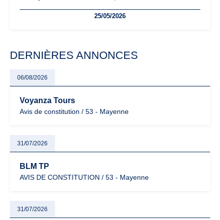
freelances. Seuils de chiffre d’affaires, obligations déclaratives,
25/05/2026
facturation ou risque de bascule vers la TVA : les règles
évoluent dans un contexte de contrôle renforcé et de
modernisation fiscale qui oblige les indépendants à rester
particulièrement vigilants.
DERNIÈRES ANNONCES
06/08/2026
Voyanza Tours
Avis de constitution / 53 - Mayenne
31/07/2026
BLM TP
AVIS DE CONSTITUTION / 53 - Mayenne
31/07/2026