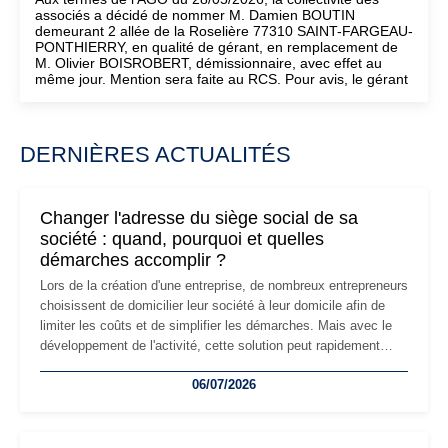
associés a décidé de nommer M. Damien BOUTIN
demeurant 2 allée de la Roselière 77310 SAINT-FARGEAU-
PONTHIERRY, en qualité de gérant, en remplacement de
M. Olivier BOISROBERT, démissionnaire, avec effet au
même jour. Mention sera faite au RCS. Pour avis, le gérant
DERNIÈRES ACTUALITÉS
Changer l'adresse du siège social de sa
société : quand, pourquoi et quelles
démarches accomplir ?
Lors de la création d'une entreprise, de nombreux entrepreneurs
choisissent de domicilier leur société à leur domicile afin de
limiter les coûts et de simplifier les démarches. Mais avec le
développement de l'activité, cette solution peut rapidement
devenir inadaptée. Déménagement dans des locaux
06/07/2026
professionnels, recrutement, image de marque… Le
changement d'adresse du siège social répond souvent à une
nouvelle étape de la vie de l'entreprise et implique plusieurs
formalités obligatoires.