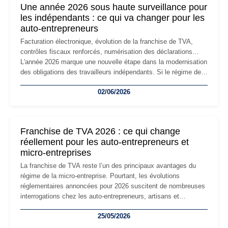
Une année 2026 sous haute surveillance pour
les indépendants : ce qui va changer pour les
auto-entrepreneurs
Facturation électronique, évolution de la franchise de TVA,
contrôles fiscaux renforcés, numérisation des déclarations…
L'année 2026 marque une nouvelle étape dans la modernisation
des obligations des travailleurs indépendants. Si le régime de
la micro-entreprise conserve sa simplicité et son attractivité,
02/06/2026
les auto-entrepreneurs devront s'adapter à un environnement
réglementaire plus exigeant. Décryptage des principaux
changements et des précautions à prendre pour éviter les
mauvaises surprises.
Franchise de TVA 2026 : ce qui change
réellement pour les auto-entrepreneurs et
micro-entreprises
La franchise de TVA reste l’un des principaux avantages du
régime de la micro-entreprise. Pourtant, les évolutions
réglementaires annoncées pour 2026 suscitent de nombreuses
interrogations chez les auto-entrepreneurs, artisans et
freelances. Seuils de chiffre d’affaires, obligations déclaratives,
25/05/2026
facturation ou risque de bascule vers la TVA : les règles
évoluent dans un contexte de contrôle renforcé et de