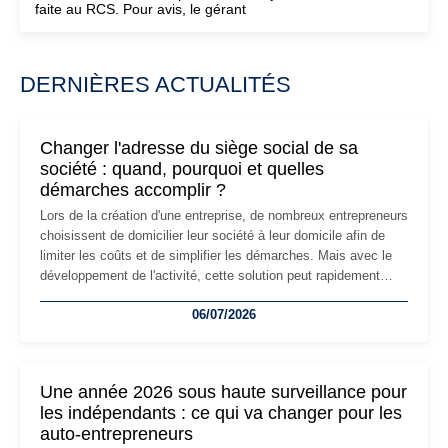
faite au RCS. Pour avis, le gérant
DERNIÈRES ACTUALITÉS
Changer l'adresse du siège social de sa
société : quand, pourquoi et quelles
démarches accomplir ?
Lors de la création d'une entreprise, de nombreux entrepreneurs
choisissent de domicilier leur société à leur domicile afin de
limiter les coûts et de simplifier les démarches. Mais avec le
développement de l'activité, cette solution peut rapidement
devenir inadaptée. Déménagement dans des locaux
06/07/2026
professionnels, recrutement, image de marque… Le
changement d'adresse du siège social répond souvent à une
nouvelle étape de la vie de l'entreprise et implique plusieurs
formalités obligatoires.
Une année 2026 sous haute surveillance pour
les indépendants : ce qui va changer pour les
auto-entrepreneurs