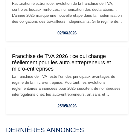
Facturation électronique, évolution de la franchise de TVA,
contrôles fiscaux renforcés, numérisation des déclarations…
L'année 2026 marque une nouvelle étape dans la modernisation
des obligations des travailleurs indépendants. Si le régime de
la micro-entreprise conserve sa simplicité et son attractivité,
02/06/2026
les auto-entrepreneurs devront s'adapter à un environnement
réglementaire plus exigeant. Décryptage des principaux
changements et des précautions à prendre pour éviter les
mauvaises surprises.
Franchise de TVA 2026 : ce qui change
réellement pour les auto-entrepreneurs et
micro-entreprises
La franchise de TVA reste l’un des principaux avantages du
régime de la micro-entreprise. Pourtant, les évolutions
réglementaires annoncées pour 2026 suscitent de nombreuses
interrogations chez les auto-entrepreneurs, artisans et
freelances. Seuils de chiffre d’affaires, obligations déclaratives,
25/05/2026
facturation ou risque de bascule vers la TVA : les règles
évoluent dans un contexte de contrôle renforcé et de
modernisation fiscale qui oblige les indépendants à rester
particulièrement vigilants.
DERNIÈRES ANNONCES