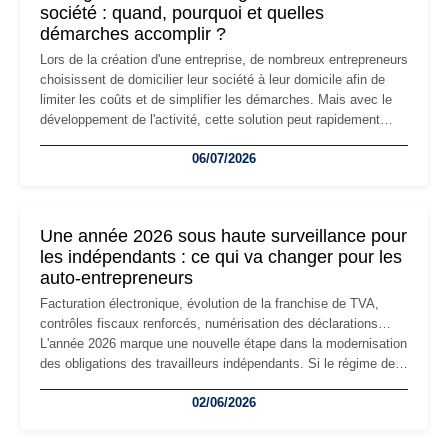
société : quand, pourquoi et quelles
démarches accomplir ?
Lors de la création d'une entreprise, de nombreux entrepreneurs
choisissent de domicilier leur société à leur domicile afin de
limiter les coûts et de simplifier les démarches. Mais avec le
développement de l'activité, cette solution peut rapidement
devenir inadaptée. Déménagement dans des locaux
06/07/2026
professionnels, recrutement, image de marque… Le
changement d'adresse du siège social répond souvent à une
nouvelle étape de la vie de l'entreprise et implique plusieurs
formalités obligatoires.
Une année 2026 sous haute surveillance pour
les indépendants : ce qui va changer pour les
auto-entrepreneurs
Facturation électronique, évolution de la franchise de TVA,
contrôles fiscaux renforcés, numérisation des déclarations…
L'année 2026 marque une nouvelle étape dans la modernisation
des obligations des travailleurs indépendants. Si le régime de
la micro-entreprise conserve sa simplicité et son attractivité,
02/06/2026
les auto-entrepreneurs devront s'adapter à un environnement
réglementaire plus exigeant. Décryptage des principaux
changements et des précautions à prendre pour éviter les