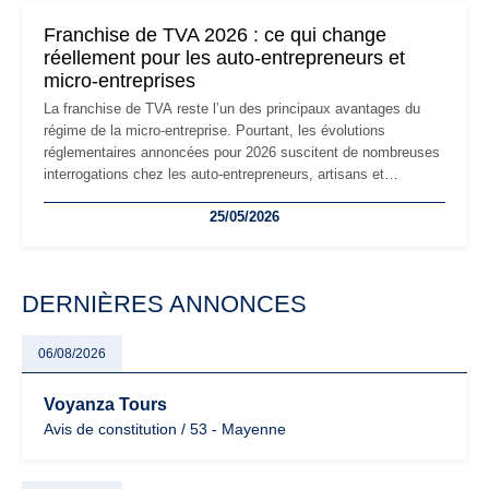
mauvaises surprises.
Franchise de TVA 2026 : ce qui change
réellement pour les auto-entrepreneurs et
micro-entreprises
La franchise de TVA reste l’un des principaux avantages du
régime de la micro-entreprise. Pourtant, les évolutions
réglementaires annoncées pour 2026 suscitent de nombreuses
interrogations chez les auto-entrepreneurs, artisans et
freelances. Seuils de chiffre d’affaires, obligations déclaratives,
25/05/2026
facturation ou risque de bascule vers la TVA : les règles
évoluent dans un contexte de contrôle renforcé et de
modernisation fiscale qui oblige les indépendants à rester
particulièrement vigilants.
DERNIÈRES ANNONCES
06/08/2026
Voyanza Tours
Avis de constitution / 53 - Mayenne