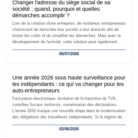
Changer l'adresse du siège social de sa
société : quand, pourquoi et quelles
démarches accomplir ?
Lors de la création d'une entreprise, de nombreux entrepreneurs
choisissent de domicilier leur société à leur domicile afin de
limiter les coûts et de simplifier les démarches. Mais avec le
développement de l'activité, cette solution peut rapidement
devenir inadaptée. Déménagement dans des locaux
06/07/2026
professionnels, recrutement, image de marque… Le
changement d'adresse du siège social répond souvent à une
nouvelle étape de la vie de l'entreprise et implique plusieurs
formalités obligatoires.
Une année 2026 sous haute surveillance pour
les indépendants : ce qui va changer pour les
auto-entrepreneurs
Facturation électronique, évolution de la franchise de TVA,
contrôles fiscaux renforcés, numérisation des déclarations…
L'année 2026 marque une nouvelle étape dans la modernisation
des obligations des travailleurs indépendants. Si le régime de
la micro-entreprise conserve sa simplicité et son attractivité,
02/06/2026
les auto-entrepreneurs devront s'adapter à un environnement
réglementaire plus exigeant. Décryptage des principaux