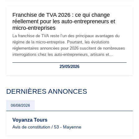
changements et des précautions à prendre pour éviter les
mauvaises surprises.
Franchise de TVA 2026 : ce qui change
réellement pour les auto-entrepreneurs et
micro-entreprises
La franchise de TVA reste l’un des principaux avantages du
régime de la micro-entreprise. Pourtant, les évolutions
réglementaires annoncées pour 2026 suscitent de nombreuses
interrogations chez les auto-entrepreneurs, artisans et
freelances. Seuils de chiffre d’affaires, obligations déclaratives,
25/05/2026
facturation ou risque de bascule vers la TVA : les règles
évoluent dans un contexte de contrôle renforcé et de
modernisation fiscale qui oblige les indépendants à rester
particulièrement vigilants.
DERNIÈRES ANNONCES
06/08/2026
Voyanza Tours
Avis de constitution / 53 - Mayenne