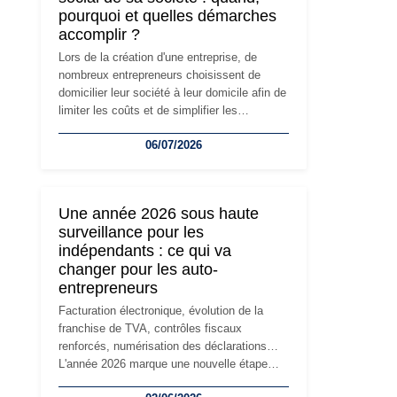
pourquoi et quelles démarches
accomplir ?
Lors de la création d'une entreprise, de
nombreux entrepreneurs choisissent de
domicilier leur société à leur domicile afin de
limiter les coûts et de simplifier les
démarches. Mais avec le développement de
06/07/2026
l'activité, cette solution peut rapidement
devenir inadaptée. Déménagement dans des
locaux professionnels, recrutement, image
de marque… Le changement d'adresse du
Une année 2026 sous haute
siège social répond souvent à une nouvelle
surveillance pour les
étape de la vie de l'entreprise et implique
indépendants : ce qui va
plusieurs formalités obligatoires.
changer pour les auto-
entrepreneurs
Facturation électronique, évolution de la
franchise de TVA, contrôles fiscaux
renforcés, numérisation des déclarations…
L'année 2026 marque une nouvelle étape
dans la modernisation des obligations des