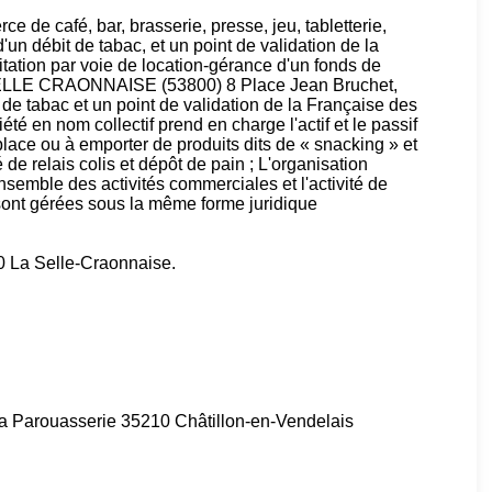
ce de café, bar, brasserie, presse, jeu, tabletterie,
un débit de tabac, et un point de validation de la
tation par voie de location-gérance d'un fonds de
 SELLE CRAONNAISE (53800) 8 Place Jean Bruchet,
e tabac et un point de validation de la Française des
té en nom collectif prend en charge l'actif et le passif
place ou à emporter de produits dits de « snacking » et
é de relais colis et dépôt de pain ; L'organisation
nsemble des activités commerciales et l'activité de
sont gérées sous la même forme juridique
0 La Selle-Craonnaise.
a Parouasserie 35210 Châtillon-en-Vendelais