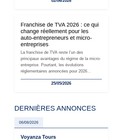
02/06/2026
travailleurs indépendants. Si le régime de la
micro-entreprise conserve sa simplicité et
son attractivité, les auto-entrepreneurs
devront s'adapter à un environnement
Franchise de TVA 2026 : ce qui
réglementaire plus exigeant. Décryptage des
change réellement pour les
principaux changements et des précautions
auto-entrepreneurs et micro-
à prendre pour éviter les mauvaises
entreprises
surprises.
La franchise de TVA reste l’un des
principaux avantages du régime de la micro-
entreprise. Pourtant, les évolutions
réglementaires annoncées pour 2026
suscitent de nombreuses interrogations chez
25/05/2026
les auto-entrepreneurs, artisans et
freelances. Seuils de chiffre d’affaires,
obligations déclaratives, facturation ou
risque de bascule vers la TVA : les règles
DERNIÈRES ANNONCES
évoluent dans un contexte de contrôle
renforcé et de modernisation fiscale qui
oblige les indépendants à rester
06/08/2026
particulièrement vigilants.
Voyanza Tours