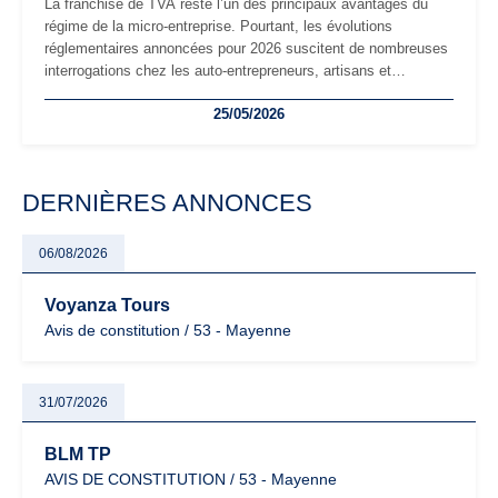
La franchise de TVA reste l’un des principaux avantages du
régime de la micro-entreprise. Pourtant, les évolutions
réglementaires annoncées pour 2026 suscitent de nombreuses
interrogations chez les auto-entrepreneurs, artisans et
freelances. Seuils de chiffre d’affaires, obligations déclaratives,
25/05/2026
facturation ou risque de bascule vers la TVA : les règles
évoluent dans un contexte de contrôle renforcé et de
modernisation fiscale qui oblige les indépendants à rester
particulièrement vigilants.
DERNIÈRES ANNONCES
06/08/2026
Voyanza Tours
Avis de constitution / 53 - Mayenne
31/07/2026
BLM TP
AVIS DE CONSTITUTION / 53 - Mayenne