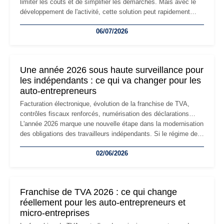
limiter les coûts et de simplifier les démarches. Mais avec le
développement de l'activité, cette solution peut rapidement
devenir inadaptée. Déménagement dans des locaux
06/07/2026
professionnels, recrutement, image de marque… Le
changement d'adresse du siège social répond souvent à une
nouvelle étape de la vie de l'entreprise et implique plusieurs
formalités obligatoires.
Une année 2026 sous haute surveillance pour
les indépendants : ce qui va changer pour les
auto-entrepreneurs
Facturation électronique, évolution de la franchise de TVA,
contrôles fiscaux renforcés, numérisation des déclarations…
L'année 2026 marque une nouvelle étape dans la modernisation
des obligations des travailleurs indépendants. Si le régime de
la micro-entreprise conserve sa simplicité et son attractivité,
02/06/2026
les auto-entrepreneurs devront s'adapter à un environnement
réglementaire plus exigeant. Décryptage des principaux
changements et des précautions à prendre pour éviter les
mauvaises surprises.
Franchise de TVA 2026 : ce qui change
réellement pour les auto-entrepreneurs et
micro-entreprises