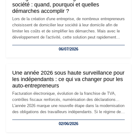
société : quand, pourquoi et quelles
démarches accomplir ?
Lors de la création d'une entreprise, de nombreux entrepreneurs
choisissent de domicilier leur société à leur domicile afin de
limiter les coûts et de simplifier les démarches. Mais avec le
développement de l'activité, cette solution peut rapidement
devenir inadaptée. Déménagement dans des locaux
06/07/2026
professionnels, recrutement, image de marque… Le
changement d'adresse du siège social répond souvent à une
nouvelle étape de la vie de l'entreprise et implique plusieurs
formalités obligatoires.
Une année 2026 sous haute surveillance pour
les indépendants : ce qui va changer pour les
auto-entrepreneurs
Facturation électronique, évolution de la franchise de TVA,
contrôles fiscaux renforcés, numérisation des déclarations…
L'année 2026 marque une nouvelle étape dans la modernisation
des obligations des travailleurs indépendants. Si le régime de
la micro-entreprise conserve sa simplicité et son attractivité,
02/06/2026
les auto-entrepreneurs devront s'adapter à un environnement
réglementaire plus exigeant. Décryptage des principaux
changements et des précautions à prendre pour éviter les