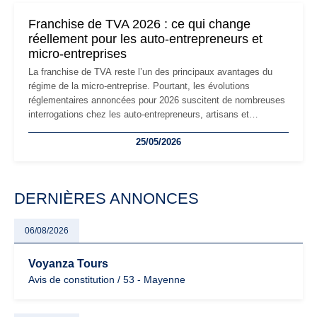
mauvaises surprises.
Franchise de TVA 2026 : ce qui change
réellement pour les auto-entrepreneurs et
micro-entreprises
La franchise de TVA reste l’un des principaux avantages du
régime de la micro-entreprise. Pourtant, les évolutions
réglementaires annoncées pour 2026 suscitent de nombreuses
interrogations chez les auto-entrepreneurs, artisans et
freelances. Seuils de chiffre d’affaires, obligations déclaratives,
25/05/2026
facturation ou risque de bascule vers la TVA : les règles
évoluent dans un contexte de contrôle renforcé et de
modernisation fiscale qui oblige les indépendants à rester
particulièrement vigilants.
DERNIÈRES ANNONCES
06/08/2026
Voyanza Tours
Avis de constitution / 53 - Mayenne