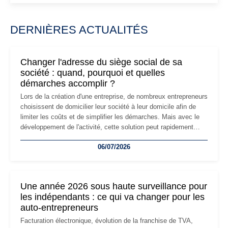
DERNIÈRES ACTUALITÉS
Changer l'adresse du siège social de sa
société : quand, pourquoi et quelles
démarches accomplir ?
Lors de la création d'une entreprise, de nombreux entrepreneurs
choisissent de domicilier leur société à leur domicile afin de
limiter les coûts et de simplifier les démarches. Mais avec le
développement de l'activité, cette solution peut rapidement
devenir inadaptée. Déménagement dans des locaux
06/07/2026
professionnels, recrutement, image de marque… Le
changement d'adresse du siège social répond souvent à une
nouvelle étape de la vie de l'entreprise et implique plusieurs
formalités obligatoires.
Une année 2026 sous haute surveillance pour
les indépendants : ce qui va changer pour les
auto-entrepreneurs
Facturation électronique, évolution de la franchise de TVA,