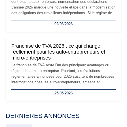
contrôles fiscaux renforcés, numérisation des déclarations…
L'année 2026 marque une nouvelle étape dans la modernisation
des obligations des travailleurs indépendants. Si le régime de
la micro-entreprise conserve sa simplicité et son attractivité,
02/06/2026
les auto-entrepreneurs devront s'adapter à un environnement
réglementaire plus exigeant. Décryptage des principaux
changements et des précautions à prendre pour éviter les
mauvaises surprises.
Franchise de TVA 2026 : ce qui change
réellement pour les auto-entrepreneurs et
micro-entreprises
La franchise de TVA reste l’un des principaux avantages du
régime de la micro-entreprise. Pourtant, les évolutions
réglementaires annoncées pour 2026 suscitent de nombreuses
interrogations chez les auto-entrepreneurs, artisans et
freelances. Seuils de chiffre d’affaires, obligations déclaratives,
25/05/2026
facturation ou risque de bascule vers la TVA : les règles
évoluent dans un contexte de contrôle renforcé et de
modernisation fiscale qui oblige les indépendants à rester
particulièrement vigilants.
DERNIÈRES ANNONCES