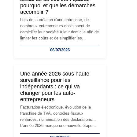
pourquoi et quelles démarches
accomplir ?
Lors de la création d'une entreprise, de
nombreux entrepreneurs choisissent de
domicilier leur société à leur domicile afin de
limiter les coûts et de simplifier les
démarches. Mais avec le développement de
06/07/2026
l'activité, cette solution peut rapidement
devenir inadaptée. Déménagement dans des
locaux professionnels, recrutement, image
de marque… Le changement d'adresse du
Une année 2026 sous haute
siège social répond souvent à une nouvelle
surveillance pour les
étape de la vie de l'entreprise et implique
indépendants : ce qui va
plusieurs formalités obligatoires.
changer pour les auto-
entrepreneurs
Facturation électronique, évolution de la
franchise de TVA, contrôles fiscaux
renforcés, numérisation des déclarations…
L'année 2026 marque une nouvelle étape
dans la modernisation des obligations des