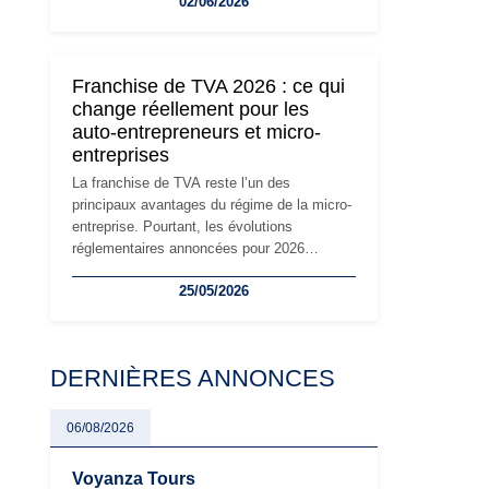
02/06/2026
travailleurs indépendants. Si le régime de la
micro-entreprise conserve sa simplicité et
son attractivité, les auto-entrepreneurs
devront s'adapter à un environnement
Franchise de TVA 2026 : ce qui
réglementaire plus exigeant. Décryptage des
change réellement pour les
principaux changements et des précautions
auto-entrepreneurs et micro-
à prendre pour éviter les mauvaises
entreprises
surprises.
La franchise de TVA reste l’un des
principaux avantages du régime de la micro-
entreprise. Pourtant, les évolutions
réglementaires annoncées pour 2026
suscitent de nombreuses interrogations chez
25/05/2026
les auto-entrepreneurs, artisans et
freelances. Seuils de chiffre d’affaires,
obligations déclaratives, facturation ou
risque de bascule vers la TVA : les règles
DERNIÈRES ANNONCES
évoluent dans un contexte de contrôle
renforcé et de modernisation fiscale qui
oblige les indépendants à rester
06/08/2026
particulièrement vigilants.
Voyanza Tours