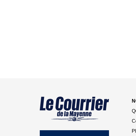
N
Q
C
Pl