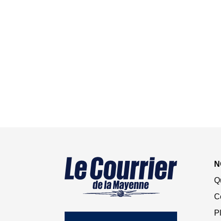
N
Q
C
Pl