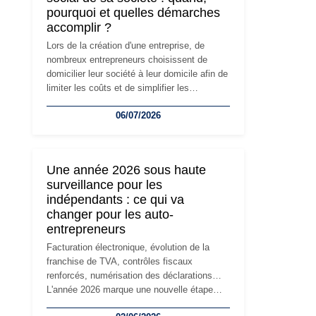
pourquoi et quelles démarches
accomplir ?
Lors de la création d'une entreprise, de
nombreux entrepreneurs choisissent de
domicilier leur société à leur domicile afin de
limiter les coûts et de simplifier les
démarches. Mais avec le développement de
06/07/2026
l'activité, cette solution peut rapidement
devenir inadaptée. Déménagement dans des
locaux professionnels, recrutement, image
de marque… Le changement d'adresse du
Une année 2026 sous haute
siège social répond souvent à une nouvelle
surveillance pour les
étape de la vie de l'entreprise et implique
indépendants : ce qui va
plusieurs formalités obligatoires.
changer pour les auto-
entrepreneurs
Facturation électronique, évolution de la
franchise de TVA, contrôles fiscaux
renforcés, numérisation des déclarations…
L'année 2026 marque une nouvelle étape
dans la modernisation des obligations des