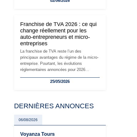
02/06/2026
travailleurs indépendants. Si le régime de la
micro-entreprise conserve sa simplicité et
son attractivité, les auto-entrepreneurs
devront s'adapter à un environnement
Franchise de TVA 2026 : ce qui
réglementaire plus exigeant. Décryptage des
change réellement pour les
principaux changements et des précautions
auto-entrepreneurs et micro-
à prendre pour éviter les mauvaises
entreprises
surprises.
La franchise de TVA reste l’un des
principaux avantages du régime de la micro-
entreprise. Pourtant, les évolutions
réglementaires annoncées pour 2026
suscitent de nombreuses interrogations chez
25/05/2026
les auto-entrepreneurs, artisans et
freelances. Seuils de chiffre d’affaires,
obligations déclaratives, facturation ou
risque de bascule vers la TVA : les règles
DERNIÈRES ANNONCES
évoluent dans un contexte de contrôle
renforcé et de modernisation fiscale qui
oblige les indépendants à rester
06/08/2026
particulièrement vigilants.
Voyanza Tours