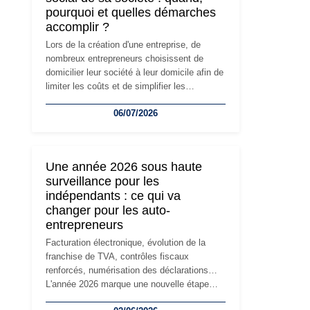
pourquoi et quelles démarches
accomplir ?
Lors de la création d'une entreprise, de
nombreux entrepreneurs choisissent de
domicilier leur société à leur domicile afin de
limiter les coûts et de simplifier les
démarches. Mais avec le développement de
06/07/2026
l'activité, cette solution peut rapidement
devenir inadaptée. Déménagement dans des
locaux professionnels, recrutement, image
de marque… Le changement d'adresse du
Une année 2026 sous haute
siège social répond souvent à une nouvelle
surveillance pour les
étape de la vie de l'entreprise et implique
indépendants : ce qui va
plusieurs formalités obligatoires.
changer pour les auto-
entrepreneurs
Facturation électronique, évolution de la
franchise de TVA, contrôles fiscaux
renforcés, numérisation des déclarations…
L'année 2026 marque une nouvelle étape
dans la modernisation des obligations des