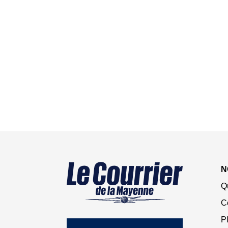
N
Q
C
Pl