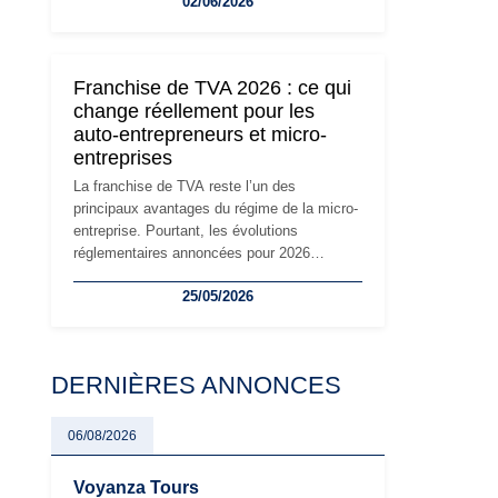
02/06/2026
travailleurs indépendants. Si le régime de la
micro-entreprise conserve sa simplicité et
son attractivité, les auto-entrepreneurs
devront s'adapter à un environnement
Franchise de TVA 2026 : ce qui
réglementaire plus exigeant. Décryptage des
change réellement pour les
principaux changements et des précautions
auto-entrepreneurs et micro-
à prendre pour éviter les mauvaises
entreprises
surprises.
La franchise de TVA reste l’un des
principaux avantages du régime de la micro-
entreprise. Pourtant, les évolutions
réglementaires annoncées pour 2026
suscitent de nombreuses interrogations chez
25/05/2026
les auto-entrepreneurs, artisans et
freelances. Seuils de chiffre d’affaires,
obligations déclaratives, facturation ou
risque de bascule vers la TVA : les règles
DERNIÈRES ANNONCES
évoluent dans un contexte de contrôle
renforcé et de modernisation fiscale qui
oblige les indépendants à rester
06/08/2026
particulièrement vigilants.
Voyanza Tours